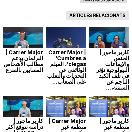
ARTICLES RELACIONATS
كارير ماجور |
Carrer Major |
Carrer Major |
الجنس
‘Cumbres a
البرلمان يدعم
والإيقاعات
ciegas’، الفيلم
مطالب الأشخاص
البيولوجية تؤثر
الوثائقي عن
المصابين بالصرع
في تلف الكبد
التحديات والتغلب
الناجم عن
على الصعاب...
السمنة،...
كارير ماجور |
Carrer Major |
كارير ماجور |
منظمة غير
منظمة غير
دراسة تتوقع أكثر