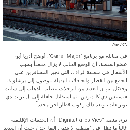
T
a
r
Foto: ACN
في مقابلة مع برنامج ‘Carrer Major’، أوضح أدريا أيو،
r
عضو المنصة، أن الوضع الحالي لا يزال معقداً بسبب
الأشغال في منطقة غراف، التي تجبر المسافرين على
الجمع بين القطار والحافلات البديلة للوصول إلى برشلونة.
a
وفصّل أيو أن العديد من الرحلات تتطلب الذهاب إلى سانت
فيسينس دي كالديرس، ثم استقلال حافلة إلى إل برات دي
g
يوبريغات، وبعد ذلك ركوب قطار آخر مجدداً.
o
ترى منصة “Dignitat a les Vies” أن الخدمات الإقليمية
غالباً ما تظل في “منطقة لا ينتمي إليها أحد”، حيث أن العديد