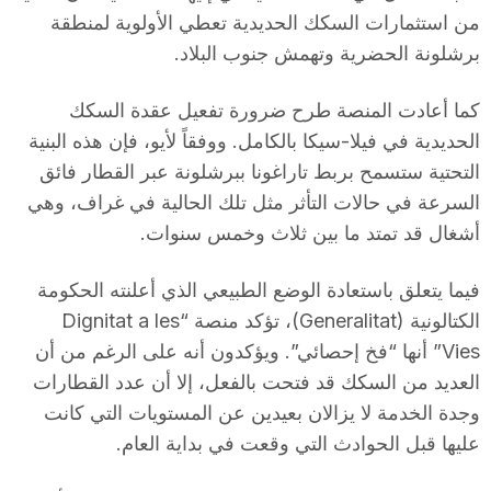
من استثمارات السكك الحديدية تعطي الأولوية لمنطقة
n
برشلونة الحضرية وتهمش جنوب البلاد.
a
كما أعادت المنصة طرح ضرورة تفعيل عقدة السكك
الحديدية في فيلا-سيكا بالكامل. ووفقاً لأيو، فإن هذه البنية
التحتية ستسمح بربط تاراغونا ببرشلونة عبر القطار فائق
السرعة في حالات التأثر مثل تلك الحالية في غراف، وهي
أشغال قد تمتد ما بين ثلاث وخمس سنوات.
فيما يتعلق باستعادة الوضع الطبيعي الذي أعلنته الحكومة
الكتالونية (Generalitat)، تؤكد منصة “Dignitat a les
Vies” أنها “فخ إحصائي”. ويؤكدون أنه على الرغم من أن
العديد من السكك قد فتحت بالفعل، إلا أن عدد القطارات
وجدة الخدمة لا يزالان بعيدين عن المستويات التي كانت
عليها قبل الحوادث التي وقعت في بداية العام.