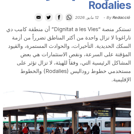
Rodalies
i
Redacció
By
-
12 مايو, 2026
u
تستنكر منصة “Dignitat a les Vies” أن منطقة كامب دي
تاراغونا لا تزال واحدة من أكثر المناطق تضرراً من أزمة
t
السكك الحديدية. التأخيرات، والحوادث المستمرة، والقيود
المؤقتة على السرعة، ونقص الاستثمارات هي بعض
المشاكل الرئيسية التي، وفقاً للهيئة، لا تزال تؤثر على
a
مستخدمي خطوط روداليس (Rodalies) والخطوط
الإقليمية.
t
d
e