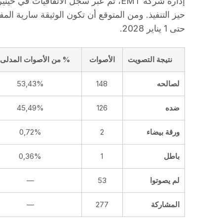
إدارة شركة EMT، ثم عبر سجل الاتفاقيات في
حتى 1 يناير 2028.
نتيجة التصويت
الأصوات
% من الأصوات المدلى ب
لصالحه
148
53,43%
ضده
126
45,49%
ورقة بيضاء
2
0,72%
باطل
1
0,36%
لم يصوتوا
53
—
المشاركة
277
—