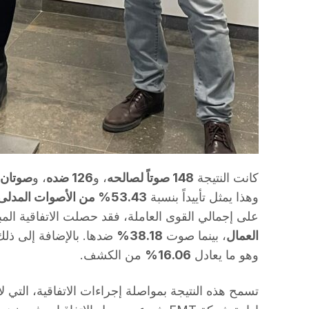
كانت النتيجة
148 صوتاً لصالحه
، و
126 ضده
، و
صوتان 
وهذا يمثل تأييداً بنسبة
53.43% من الأصوات المدلى بها
على إجمالي القوى العاملة، فقد حصلت الاتفاقية المب
العمال
، بينما صوت
38.18%
ضدها. بالإضافة إلى ذل
وهو ما يعادل
16.06%
من الكشف.
تسمح هذه النتيجة بمواصلة إجراءات الاتفاقية، التي 