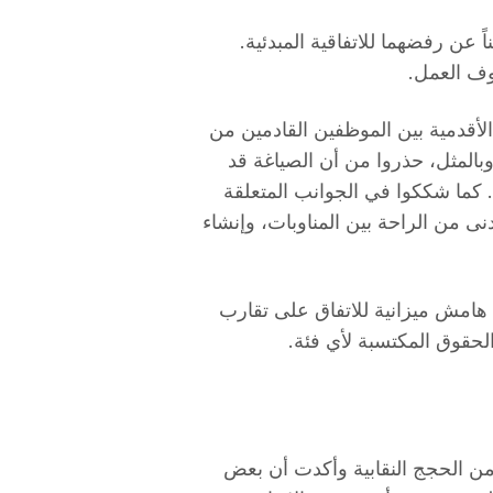
بتا STR وUGT قد أعربتا علناً عن رفضهما للاتفاقية المبدئية.
روف العمل.
لأقدمية بين الموظفين القادمين من
ة AMT والموظفين الأصليين في شركة EMT. وبالمثل، حذروا من أن الصياغة قد
ة. كما شككوا في الجوانب المتعلقة
نى من الراحة بين المناوبات، وإنشاء
ن ذلك، أكدت نقابتا STR وUGT وجود هامش ميزانية للاتفاق على تقارب
لحقوق المكتسبة لأي فئة.
من الحجج النقابية وأكدت أن بعض