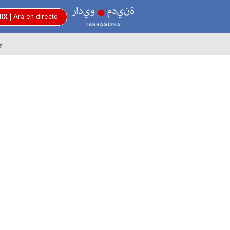
R
MIX
|
Ara en directe
y
à
d
i
o
C
i