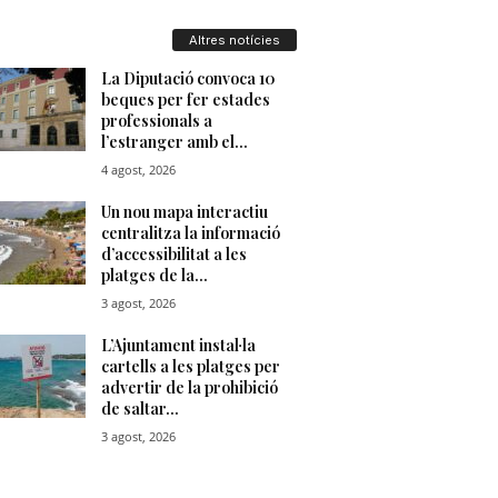
u
Altres notícies
t
a
t
d
e
T