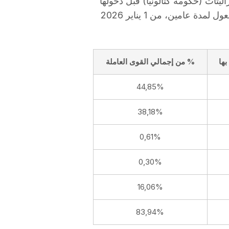
 خينيراليتات (حكومة كتالونيا) قبل دخولها
حيز التنفيذ. ومن المتوقع أن تكون الوثيقة سارية المفعول لمدة عامين، من 1 يناير 2026
ها
% من إجمالي القوى العاملة
44,85%
38,18%
0,61%
0,30%
16,06%
83,94%