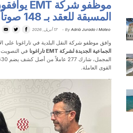
موظفو شركة T
المسبقة للعقد بـ 148 صوتاً لصالحه
Adrià Jurado i Mateo
By
-
17 أبريل, 2026
وافق موظفو شركة النقل البلدية في تاراغونا على الاتف
الجماعية الجديدة لشركة EMT تاراغونا
المجمل، شارك 277 عاملاً من أصل كشف يضم 330 شخصاً، أي بنسبة
القوى العاملة.