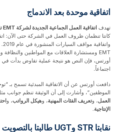
اتفاقية موحدة بعد الاندماج
تهدف
اتفاقية العمل الجماعية الجديدة لشركة EMT تاراغونا
وات
EMT ومستشارة العلاقات مع المواطنين والنظافة وا
اجتماعاً.
دافعت أورتس عن أن الاتفاقية المبدئية تسمح بـ “ت
الموظفين”، وأشارت إلى أن الوثيقة تنظم جوانب مث
العمل
، و
تعريف الفئات المهنية
، و
هيكل الرواتب
، و
احت
الإنتاجية
.
نقابتا STR وUGT طالبتا بالتصويت ضد الاتفاقية