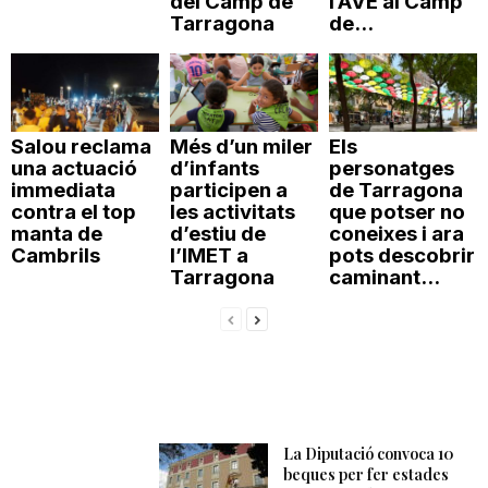
del Camp de
l’AVE al Camp
Tarragona
de...
Salou reclama
Més d’un miler
Els
una actuació
d’infants
personatges
immediata
participen a
de Tarragona
contra el top
les activitats
que potser no
manta de
d’estiu de
coneixes i ara
Cambrils
l’IMET a
pots descobrir
Tarragona
caminant...