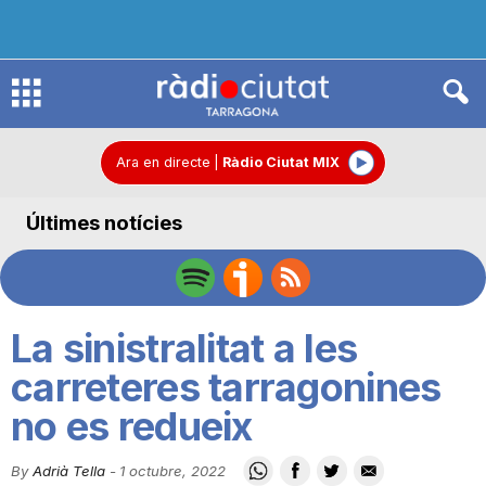
R
à
Ara en directe
|
Ràdio Ciutat MIX
Últimes notícies
d
i
La sinistralitat a les
o
carreteres tarragonines
no es redueix
C
By
Adrià Tella
-
1 octubre, 2022