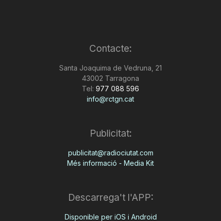
Contacte:
Santa Joaquima de Vedruna, 21
43002 Tarragona
Tel:
977 088 596
info@rctgn.cat
Publicitat:
publicitat@radiociutat.com
Més informació - Media Kit
Descarrega't l'APP:
Disponible per iOS i Android