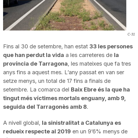
T
a
C-31
Fins al 30 de setembre, han estat
33 les persones
r
que han perdut la vida
a les carreteres de
la
província de Tarragona
, les mateixes que fa tres
r
anys fins a aquest mes. L’any passat en van ser
setze menys, un total de 17 fins a finals de
a
setembre. La comarca del
Baix Ebre és la que ha
tingut més víctimes mortals enguany, amb 9,
g
seguida del Tarragonès amb 8
.
A nivell global,
la sinistralitat a Catalunya es
o
redueix respecte al 2019
en un 9’6% menys de