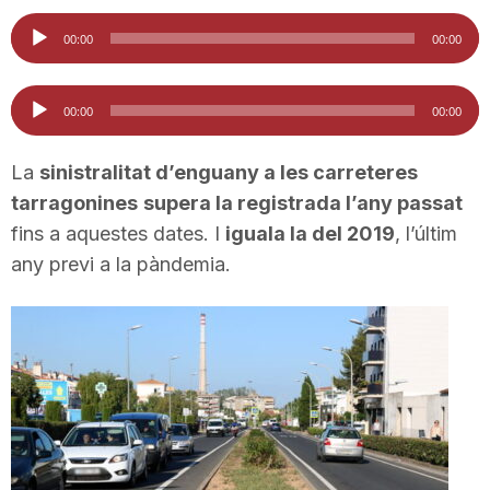
i
Reproductor
00:00
00:00
d'àudio
u
Reproductor
00:00
00:00
d'àudio
t
La
sinistralitat d’enguany a les carreteres
tarragonines
supera la registrada l’any passat
fins a aquestes dates. I
iguala la del 2019
, l’últim
a
any previ a la pàndemia.
t
d
e