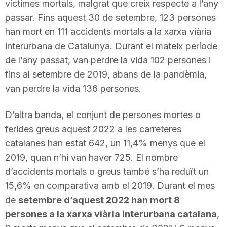
víctimes mortals, malgrat que creix respecte a l’any
n
passar. Fins aquest 30 de setembre, 123 persones
han mort en 111 accidents mortals a la xarxa viària
a
interurbana de Catalunya. Durant el mateix període
de l’any passat, van perdre la vida 102 persones i
fins al setembre de 2019, abans de la pandèmia,
van perdre la vida 136 persones.
D’altra banda, el conjunt de persones mortes o
ferides greus aquest 2022 a les carreteres
catalanes han estat 642, un 11,4% menys que el
2019, quan n’hi van haver 725. El nombre
d’accidents mortals o greus també s’ha reduït un
15,6% en comparativa amb el 2019. Durant el mes
de
setembre d’aquest 2022 han mort 8
persones a la xarxa viària interurbana catalana
,