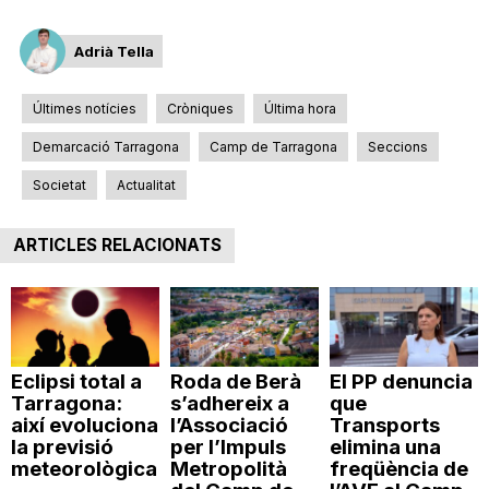
Adrià Tella
Últimes notícies
Cròniques
Última hora
Demarcació Tarragona
Camp de Tarragona
Seccions
Societat
Actualitat
ARTICLES RELACIONATS
Eclipsi total a
Roda de Berà
El PP denuncia
Tarragona:
s’adhereix a
que
així evoluciona
l’Associació
Transports
la previsió
per l’Impuls
elimina una
meteorològica
Metropolità
freqüència de