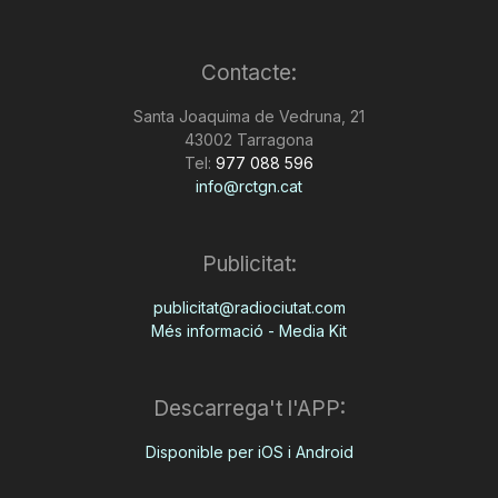
T
Contacte:
a
Santa Joaquima de Vedruna, 21
43002 Tarragona
Tel:
977 088 596
r
info@rctgn.cat
r
Publicitat:
publicitat@radiociutat.com
a
Més informació - Media Kit
g
Descarrega't l'APP:
o
Disponible per iOS i Android