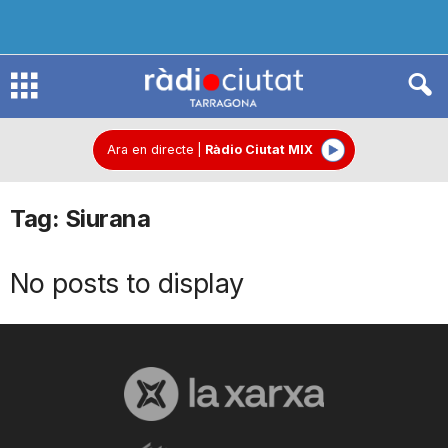
R
à
Ara en directe
|
Ràdio Ciutat MIX
Tag: Siurana
d
No posts to display
i
o
C