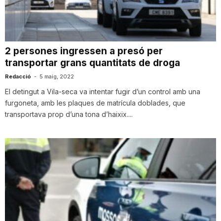
i
u
2 persones ingressen a presó per
transportar grans quantitats de droga
t
Redacció
-
5 maig, 2022
El detingut a Vila-seca va intentar fugir d’un control amb una
furgoneta, amb les plaques de matrícula doblades, que
a
transportava prop d’una tona d’haixix....
t
d
e