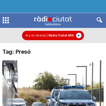
R
à
Ara en directe
|
Ràdio Ciutat MIX
Tag: Presó
d
i
o
C