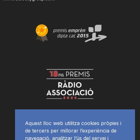
Aquest lloc web utilitza cookies pròpies i
de tercers per millorar l’experiència de
navegació, analitzar l’ús del servei i