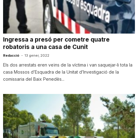
T
a
Ingressa a presó per cometre quatre
robatoris a una casa de Cunit
r
Redacció
-
13 gener, 2022
Els dos arrestats eren veïns de la víctima i van saquejar-li tota la
r
casa Mossos d’Esquadra de la Unitat d’Investigació de la
comissaria del Baix Penedès...
a
g
o