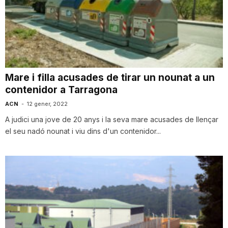
n
a
Mare i filla acusades de tirar un nounat a un
contenidor a Tarragona
ACN
-
12 gener, 2022
A judici una jove de 20 anys i la seva mare acusades de llençar
el seu nadó nounat i viu dins d'un contenidor...