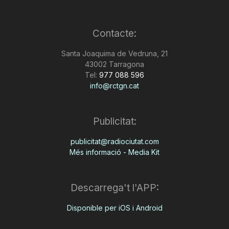
T
Contacte:
a
Santa Joaquima de Vedruna, 21
43002 Tarragona
Tel:
977 088 596
r
info@rctgn.cat
r
Publicitat:
publicitat@radiociutat.com
a
Més informació - Media Kit
g
Descarrega't l'APP:
o
Disponible per iOS i Android