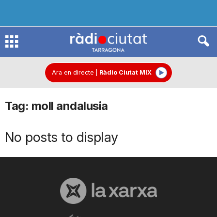
R
à
Ara en directe
|
Ràdio Ciutat MIX
Tag: moll andalusia
d
No posts to display
i
o
C