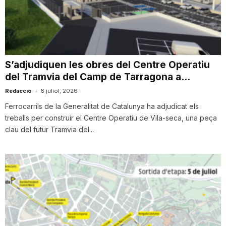
T
a
S’adjudiquen les obres del Centre Operatiu
del Tramvia del Camp de Tarragona a...
r
Redacció
-
6 juliol, 2026
Ferrocarrils de la Generalitat de Catalunya ha adjudicat els
r
treballs per construir el Centre Operatiu de Vila-seca, una peça
clau del futur Tramvia del...
a
g
o