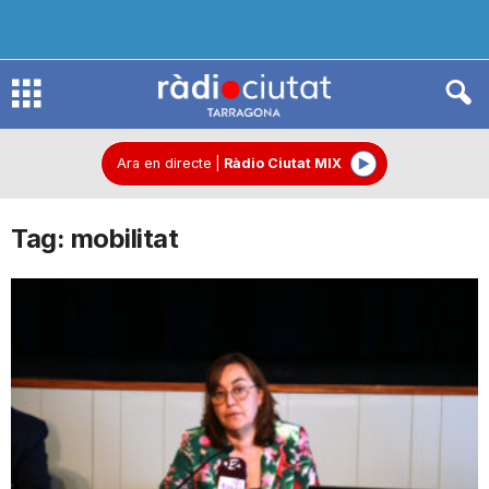
R
à
Ara en directe
|
Ràdio Ciutat MIX
Tag: mobilitat
d
i
o
C