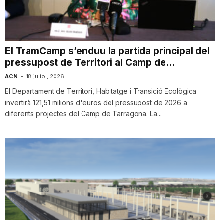
i
u
El TramCamp s’enduu la partida principal del
pressupost de Territori al Camp de...
t
ACN
-
18 juliol, 2026
El Departament de Territori, Habitatge i Transició Ecològica
invertirà 121,51 milions d'euros del pressupost de 2026 a
a
diferents projectes del Camp de Tarragona. La...
t
d
e