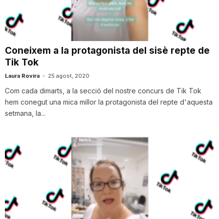
i
u
Coneixem a la protagonista del sisè repte de
Tik Tok
t
Laura Rovira
-
25 agost, 2020
Com cada dimarts, a la secció del nostre concurs de Tik Tok
hem conegut una mica millor la protagonista del repte d'aquesta
a
setmana, la...
t
d
e