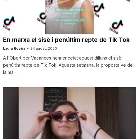
T
a
En marxa el sisè i penúltim repte de Tik Tok
r
Laura Rovira
-
24 agost, 2020
A l'Obert per Vacances hem encetat aquest dilluns el sisè i
penúltim repte de Tik Tok. Aquesta setmana, la proposta ve de
r
la mà...
a
g
o