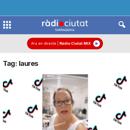
R
à
Ara en directe
|
Ràdio Ciutat MIX
Tag: laures
d
i
o
C