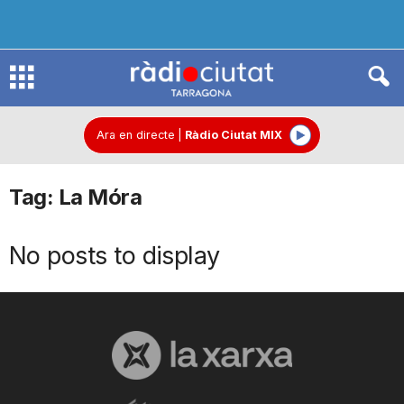
R
à
Ara en directe
|
Ràdio Ciutat MIX
Tag: La Móra
d
No posts to display
i
o
C