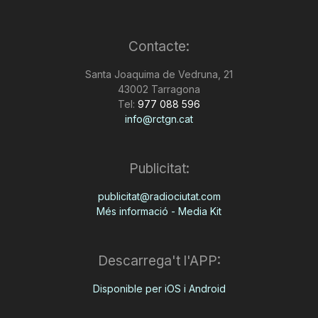
T
Contacte:
a
Santa Joaquima de Vedruna, 21
43002 Tarragona
Tel:
977 088 596
r
info@rctgn.cat
r
Publicitat:
publicitat@radiociutat.com
a
Més informació - Media Kit
g
Descarrega't l'APP:
o
Disponible per iOS i Android