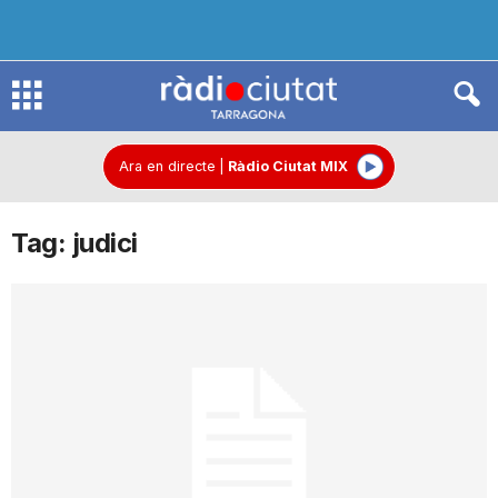
R
à
Ara en directe
|
Ràdio Ciutat MIX
Tag: judici
d
i
o
C