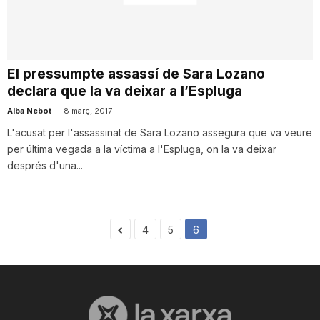
i
u
El pressumpte assassí de Sara Lozano
declara que la va deixar a l’Espluga
t
Alba Nebot
-
8 març, 2017
L'acusat per l'assassinat de Sara Lozano assegura que va veure
per última vegada a la víctima a l'Espluga, on la va deixar
a
després d'una...
t
4
5
6
d
e