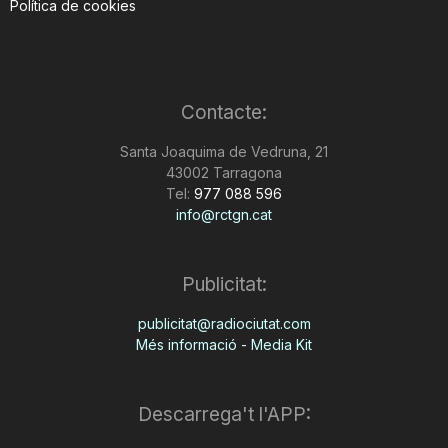
Política de cookies
n
a
Contacte:
Santa Joaquima de Vedruna, 21
43002 Tarragona
Tel:
977 088 596
info@rctgn.cat
Publicitat:
publicitat@radiociutat.com
Més informació - Media Kit
Descarrega't l'APP: