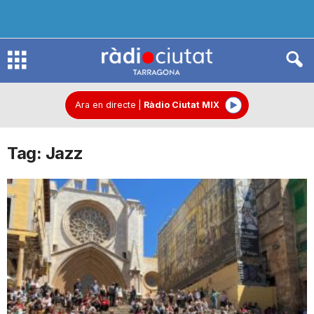
R
à
Ara en directe
|
Ràdio Ciutat MIX
Tag: Jazz
d
i
o
C