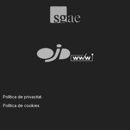
T
a
r
r
a
Política de privacitat
g
Política de cookies
o