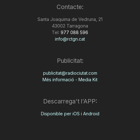
Contacte:
n
Santa Joaquima de Vedruna, 21
43002 Tarragona
a
Tel:
977 088 596
info@rctgn.cat
Publicitat:
publicitat@radiociutat.com
Més informació - Media Kit
Descarrega't l'APP:
Disponible per iOS i Android