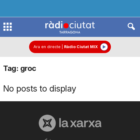
R
à
Ara en directe
|
Ràdio Ciutat MIX
Tag: groc
d
No posts to display
i
o
C