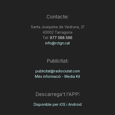
T
Contacte:
a
Santa Joaquima de Vedruna, 21
43002 Tarragona
Tel:
977 088 596
r
info@rctgn.cat
r
Publicitat:
publicitat@radiociutat.com
a
Més informació - Media Kit
g
Descarrega't l'APP:
o
Disponible per iOS i Android