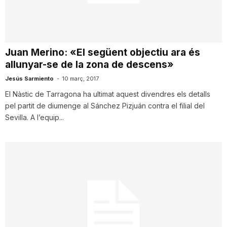
i
u
Juan Merino: «El següent objectiu ara és
allunyar-se de la zona de descens»
t
Jesús Sarmiento
-
10 març, 2017
El Nàstic de Tarragona ha ultimat aquest divendres els detalls
pel partit de diumenge al Sánchez Pizjuán contra el filial del
a
Sevilla. A l’equip...
t
d
e