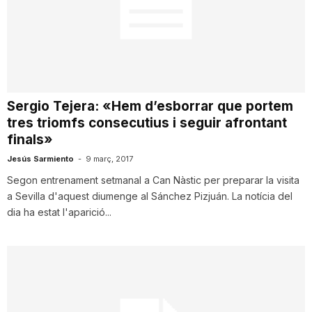
n
a
Sergio Tejera: «Hem d’esborrar que portem
tres triomfs consecutius i seguir afrontant
finals»
Jesús Sarmiento
-
9 març, 2017
Segon entrenament setmanal a Can Nàstic per preparar la visita
a Sevilla d'aquest diumenge al Sánchez Pizjuán. La notícia del
dia ha estat l'aparició...