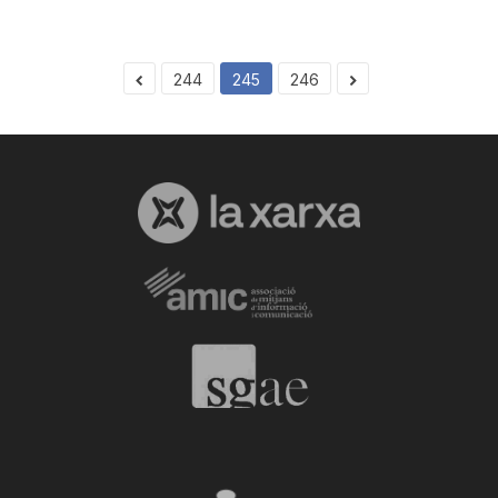
244
245
246