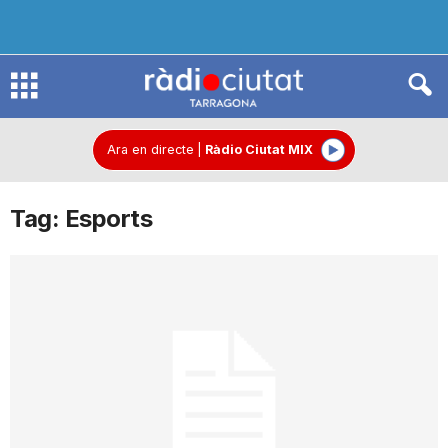
R
à
Ara en directe
|
Ràdio Ciutat MIX
Tag: Esports
d
i
o
C