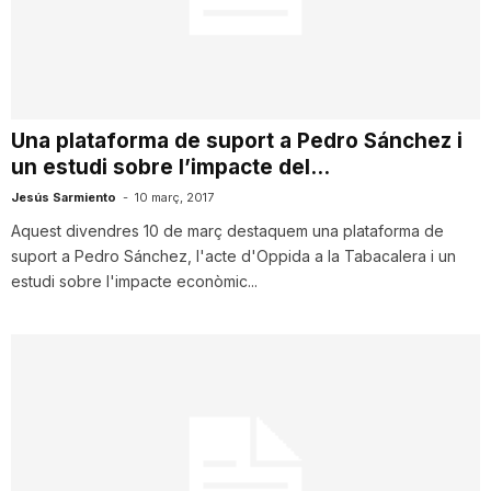
T
a
Una plataforma de suport a Pedro Sánchez i
un estudi sobre l’impacte del...
r
Jesús Sarmiento
-
10 març, 2017
Aquest divendres 10 de març destaquem una plataforma de
r
suport a Pedro Sánchez, l'acte d'Oppida a la Tabacalera i un
estudi sobre l'impacte econòmic...
a
g
o