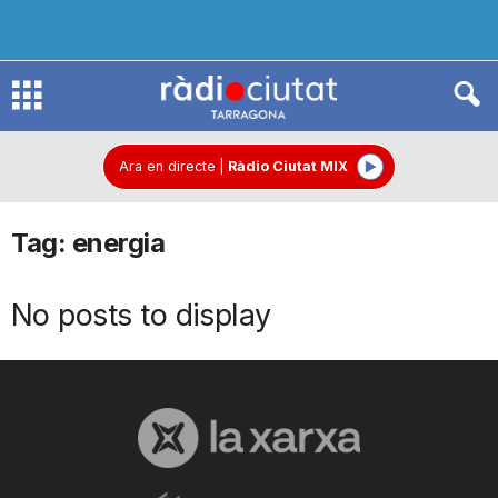
R
à
Ara en directe
|
Ràdio Ciutat MIX
Tag: energia
d
No posts to display
i
o
C