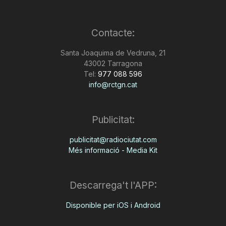
T
Contacte:
a
Santa Joaquima de Vedruna, 21
43002 Tarragona
Tel:
977 088 596
r
info@rctgn.cat
r
Publicitat:
publicitat@radiociutat.com
a
Més informació - Media Kit
g
Descarrega't l'APP:
o
Disponible per iOS i Android