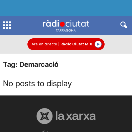
R
à
Ara en directe
|
Ràdio Ciutat MIX
Tag: Demarcació
d
No posts to display
i
o
C