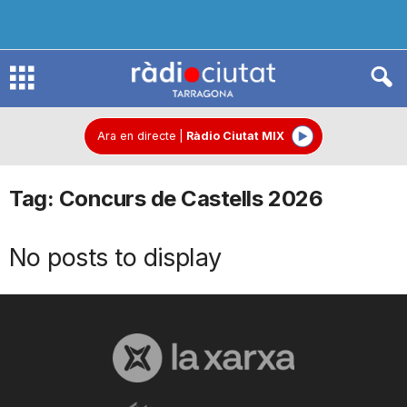
R
à
Ara en directe
|
Ràdio Ciutat MIX
Tag: Concurs de Castells 2026
d
No posts to display
i
o
C