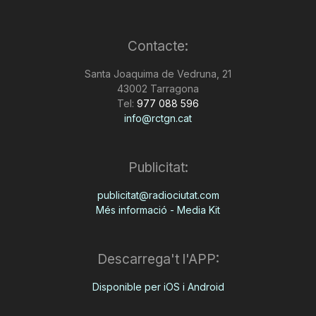
T
Contacte:
a
Santa Joaquima de Vedruna, 21
43002 Tarragona
Tel:
977 088 596
r
info@rctgn.cat
r
Publicitat:
publicitat@radiociutat.com
a
Més informació - Media Kit
g
Descarrega't l'APP:
o
Disponible per iOS i Android