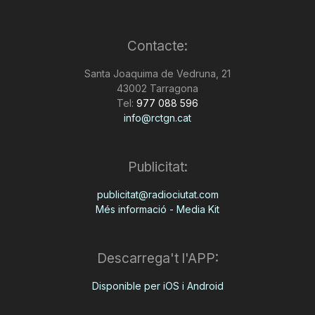
T
Contacte:
a
Santa Joaquima de Vedruna, 21
43002 Tarragona
Tel:
977 088 596
r
info@rctgn.cat
r
Publicitat:
publicitat@radiociutat.com
a
Més informació - Media Kit
g
Descarrega't l'APP:
o
Disponible per iOS i Android