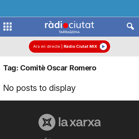
R
à
Ara en directe
|
Ràdio Ciutat MIX
Tag: Comitè Oscar Romero
d
No posts to display
i
o
C