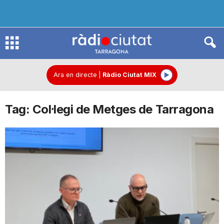
R
à
Ara en directe
|
Ràdio Ciutat MIX
Tag: Col·legi de Metges de Tarragona
d
i
o
C