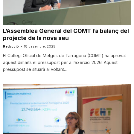
i
u
L’Assemblea General del COMT fa balanç del
projecte de la nova seu
t
Redacció
-
18 desembre, 2025
El Col·legi Oficial de Metges de Tarragona (COMT) ha aprovat
aquest dimarts el pressupost per a l’exercici 2026. Aquest
a
pressupost se situarà al voltant...
t
d
e