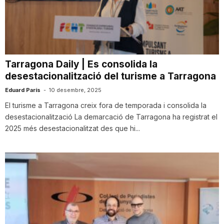
T
a
Tarragona Daily | Es consolida la
desestacionalització del turisme a Tarragona
r
Eduard París
-
10 desembre, 2025
El turisme a Tarragona creix fora de temporada i consolida la
r
desestacionalització La demarcació de Tarragona ha registrat el
2025 més desestacionalitzat des que hi...
a
g
o