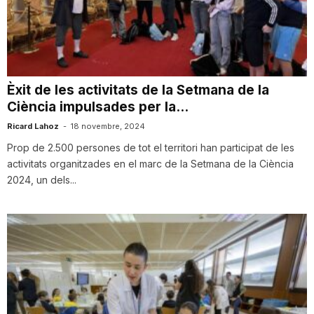
T
a
Èxit de les activitats de la Setmana de la
Ciència impulsades per la...
r
Ricard Lahoz
-
18 novembre, 2024
Prop de 2.500 persones de tot el territori han participat de les
r
activitats organitzades en el marc de la Setmana de la Ciència
2024, un dels...
a
g
o