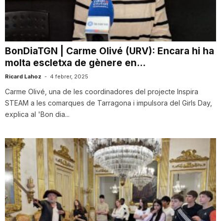
i
u
BonDiaTGN | Carme Olivé (URV): Encara hi ha
molta escletxa de gènere en...
t
Ricard Lahoz
-
4 febrer, 2025
Carme Olivé, una de les coordinadores del projecte Inspira
STEAM a les comarques de Tarragona i impulsora del Girls Day,
a
explica al 'Bon dia...
t
d
e