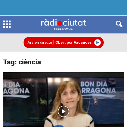
R
à
Ara en directe
|
Obert por Vacances
Tag: ciència
d
i
o
C