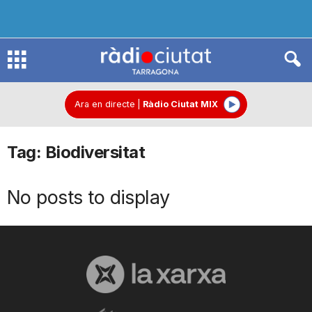
R
à
Ara en directe
|
Ràdio Ciutat MIX
Tag: Biodiversitat
d
No posts to display
i
o
C