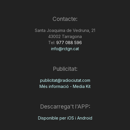
T
Contacte:
a
Santa Joaquima de Vedruna, 21
43002 Tarragona
Tel:
977 088 596
r
info@rctgn.cat
r
Publicitat:
publicitat@radiociutat.com
a
Més informació - Media Kit
g
Descarrega't l'APP:
o
Disponible per iOS i Android