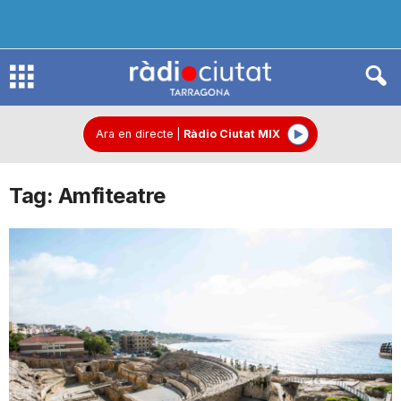
R
à
Ara en directe
|
Ràdio Ciutat MIX
Tag: Amfiteatre
d
i
o
C