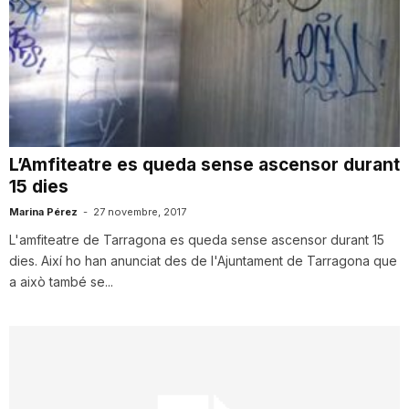
T
a
r
L’Amfiteatre es queda sense ascensor durant
15 dies
r
Marina Pérez
-
27 novembre, 2017
L'amfiteatre de Tarragona es queda sense ascensor durant 15
a
dies. Així ho han anunciat des de l'Ajuntament de Tarragona que
a això també se...
g
o