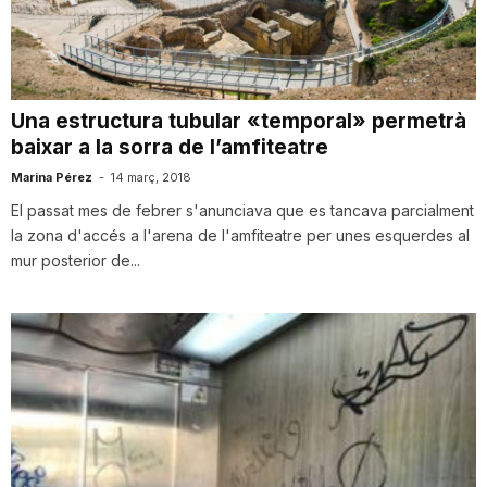
i
u
Una estructura tubular «temporal» permetrà
baixar a la sorra de l’amfiteatre
t
Marina Pérez
-
14 març, 2018
El passat mes de febrer s'anunciava que es tancava parcialment
a
la zona d'accés a l'arena de l'amfiteatre per unes esquerdes al
mur posterior de...
t
d
e