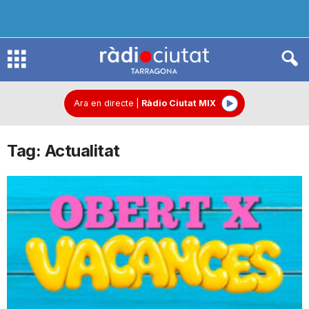
R
à
Ara en directe
|
Ràdio Ciutat MIX
Tag: Actualitat
d
i
o
C