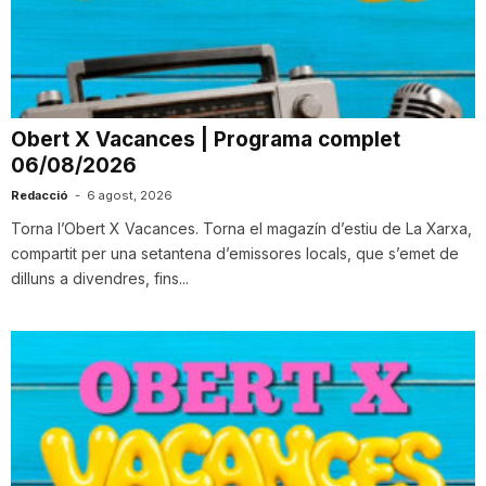
T
a
Obert X Vacances | Programa complet
06/08/2026
r
Redacció
-
6 agost, 2026
Torna l’Obert X Vacances. Torna el magazín d’estiu de La Xarxa,
r
compartit per una setantena d’emissores locals, que s’emet de
dilluns a divendres, fins...
a
g
o