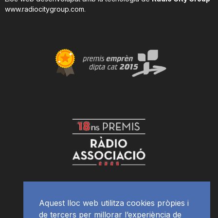
www.radiocitygroup.com
.
Aquest lloc web utilitza cookies pròpies i
de tercers per millorar l’experiència de