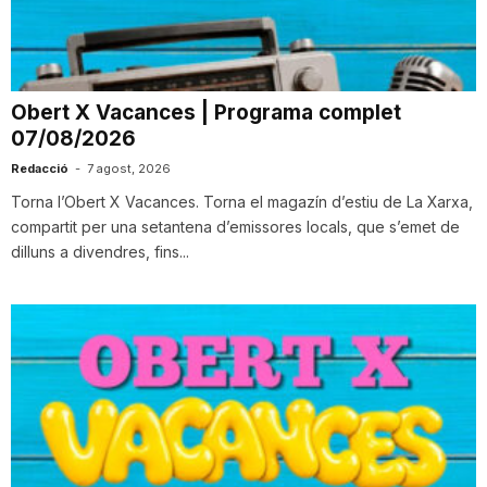
i
u
Obert X Vacances | Programa complet
07/08/2026
t
Redacció
-
7 agost, 2026
Torna l’Obert X Vacances. Torna el magazín d’estiu de La Xarxa,
compartit per una setantena d’emissores locals, que s’emet de
a
dilluns a divendres, fins...
t
d
e