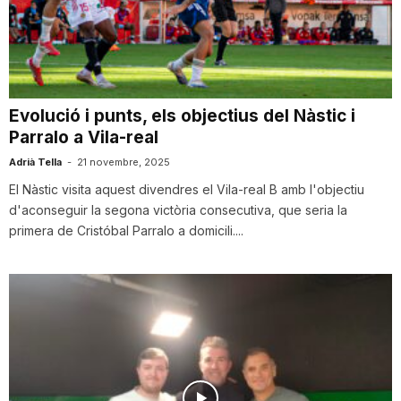
n
a
Evolució i punts, els objectius del Nàstic i
Parralo a Vila-real
Adrià Tella
-
21 novembre, 2025
El Nàstic visita aquest divendres el Vila-real B amb l'objectiu
d'aconseguir la segona victòria consecutiva, que seria la
primera de Cristóbal Parralo a domicili....