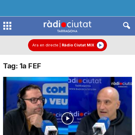
R
à
Ara en directe
|
Ràdio Ciutat MIX
Tag: 1a FEF
d
i
o
C