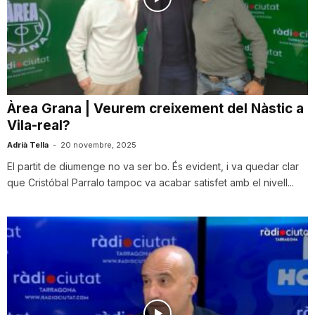
Àrea Grana | Veurem creixement del Nàstic a
Vila-real?
Adrià Tella
-
20 novembre, 2025
El partit de diumenge no va ser bo. És evident, i va quedar clar
que Cristóbal Parralo tampoc va acabar satisfet amb el nivell...