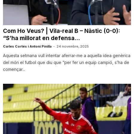
i
u
Com Ho Veus? | Vila-real B – Nàstic (0-0):
“S’ha millorat en defensa...
t
Carles Cortés i Antoni Pinilla
-
24 novembre, 2025
Aquesta setmana vull intentar aferrar-me a aquella idea genèrica
del món el futbol que diu que “per fer un equip campió, s’ha de
a
començar...
t
d
e