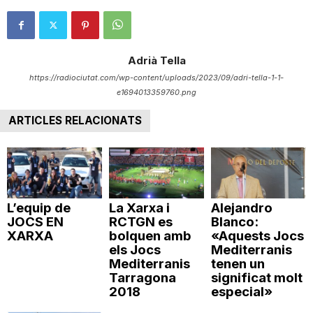
Adrià Tella
https://radiociutat.com/wp-content/uploads/2023/09/adri-tella-1-1-
e1694013359760.png
ARTICLES RELACIONATS
L’equip de
La Xarxa i
Alejandro
JOCS EN
RCTGN es
Blanco:
XARXA
bolquen amb
«Aquests Jocs
els Jocs
Mediterranis
Mediterranis
tenen un
Tarragona
significat molt
2018
especial»