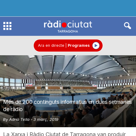
R
à
Ara en directe
|
Programes
d
i
Més de 200 continguts informatius en dues setmanes
o
de ràdio
By
Adrià Tella
-
3 març, 2019
C
La Xarxa i Ràdio Ciutat de Tarragona van produir