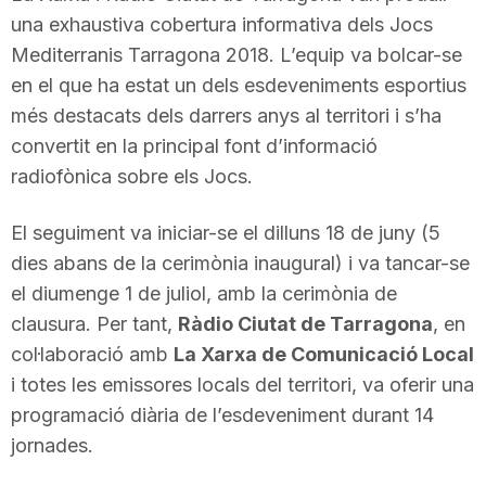
una exhaustiva cobertura informativa dels Jocs
i
Mediterranis Tarragona 2018. L’equip va bolcar-se
en el que ha estat un dels esdeveniments esportius
u
més destacats dels darrers anys al territori i s’ha
convertit en la principal font d’informació
t
radiofònica sobre els Jocs.
El seguiment va iniciar-se el dilluns 18 de juny (5
a
dies abans de la cerimònia inaugural) i va tancar-se
el diumenge 1 de juliol, amb la cerimònia de
t
clausura. Per tant,
Ràdio Ciutat de Tarragona
, en
col·laboració amb
La Xarxa de Comunicació Local
d
i totes les emissores locals del territori, va oferir una
programació diària de l’esdeveniment durant 14
e
jornades.