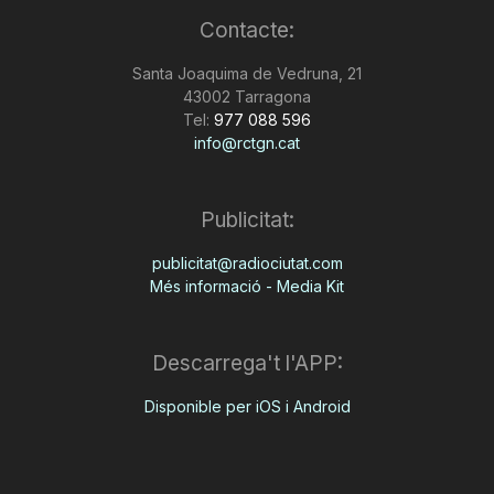
Contacte:
Santa Joaquima de Vedruna, 21
43002 Tarragona
Tel:
977 088 596
info@rctgn.cat
Publicitat:
publicitat@radiociutat.com
Més informació - Media Kit
Descarrega't l'APP:
Disponible per iOS i Android