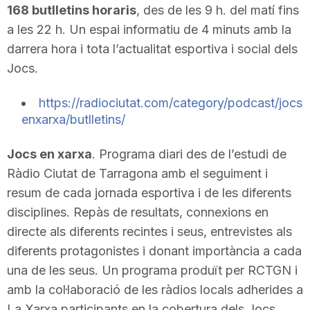
168 butlletins horaris
, des de les 9 h. del matí fins
T
a les 22 h. Un espai informatiu de 4 minuts amb la
darrera hora i tota l’actualitat esportiva i social dels
a
Jocs.
https://radiociutat.com/category/podcast/jocs
r
enxarxa/butlletins/
r
Jocs en xarxa
. Programa diari des de l’estudi de
Ràdio Ciutat de Tarragona amb el seguiment i
resum de cada jornada esportiva i de les diferents
a
disciplines. Repàs de resultats, connexions en
directe als diferents recintes i seus, entrevistes als
g
diferents protagonistes i donant importància a cada
una de les seus. Un programa produït per RCTGN i
o
amb la col·laboració de les ràdios locals adherides a
La Xarxa participants en la cobertura dels Jocs.