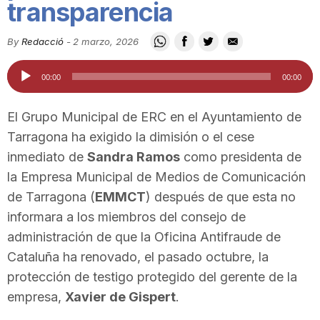
transparencia
i
By
Redacció
-
2 marzo, 2026
u
Reproductor
00:00
00:00
de
t
audio
El Grupo Municipal de ERC en el Ayuntamiento de
Tarragona ha exigido la dimisión o el cese
a
inmediato de
Sandra Ramos
como presidenta de
la Empresa Municipal de Medios de Comunicación
de Tarragona (
EMMCT
) después de que esta no
t
informara a los miembros del consejo de
administración de que la Oficina Antifraude de
d
Cataluña ha renovado, el pasado octubre, la
protección de testigo protegido del gerente de la
e
empresa,
Xavier de Gispert
.