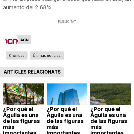
n
aumento del 2,68%.
PUBLICITAT
a
ACN
Crónicas
Últimas noticias
ARTICLES RELACIONATS
¿Por qué el
¿Por qué el
¿Por qué el
Águila es una
Águila es una
Águila es una
de las figuras
de las figuras
de las figuras
más
más
más
importantes
importantes
importantes