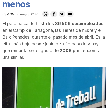
menos
i
By
ACN
-
5 mayo, 2026
u
El paro ha caído hasta los
36.506 desempleados
en el Camp de Tarragona, las Terres de l’Ebre y el
t
Baix Penedès, durante el pasado mes de abril. Es la
cifra más baja desde junio del año pasado y hay
que remontarse a agosto de
2008
para encontrar
a
una similar.
t
d
e