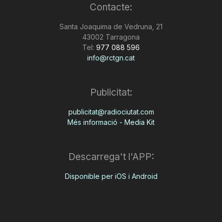
Contacte:
Santa Joaquima de Vedruna, 21
43002 Tarragona
Tel:
977 088 596
info@rctgn.cat
Publicitat:
publicitat@radiociutat.com
Més informació - Media Kit
Descarrega't l'APP:
Disponible per iOS i Android