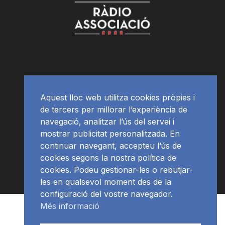
Aquest lloc web utilitza cookies pròpies i
de tercers per millorar l’experiència de
navegació, analitzar l’ús del servei i
mostrar publicitat personalitzada. En
continuar navegant, accepteu l’ús de
cookies segons la nostra política de
cookies. Podeu gestionar-les o rebutjar-
les en qualsevol moment des de la
configuració del vostre navegador.
Més informació
RàdioNews
Subscriu-te al newsletter
© Ràdio Ciutat de Tarragona