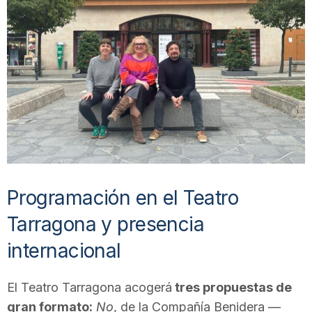
T
a
r
r
Programación en el Teatro
a
Tarragona y presencia
g
internacional
o
El Teatro Tarragona acogerá
tres propuestas de
gran formato:
No
, de la Compañía Benidera —