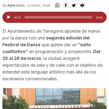
i
By
Adrià Duch
-
3 marzo, 2026
Reproductor
00:00
00:00
u
de
audio
El Ayuntamiento de Tarragona apuesta de nuevo
t
por la danza con una
segunda edición del
Festival de Danza
que quiere dar un
“salto
cualitativo”
en programación y proyección.
Del
a
25 al 28 de marzo
, la ciudad acogerá
espectáculos de sala y de calle con el objetivo de
t
extender este lenguaje artístico más allá de los
escenarios convencionales.
d
e