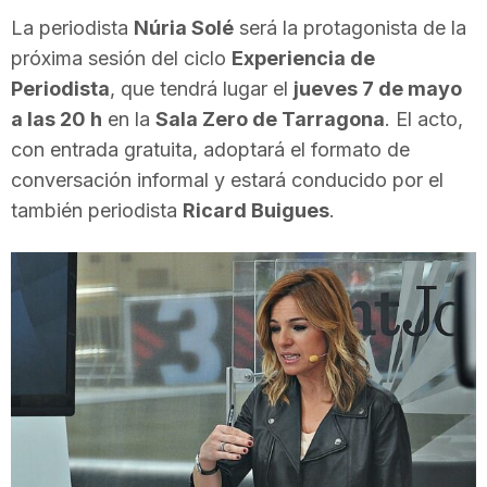
i
La periodista
Núria Solé
será la protagonista de la
próxima sesión del ciclo
Experiencia de
Periodista
, que tendrá lugar el
jueves 7 de mayo
u
a las 20 h
en la
Sala Zero de Tarragona
. El acto,
con entrada gratuita, adoptará el formato de
t
conversación informal y estará conducido por el
también periodista
Ricard Buigues
.
a
t
d
e