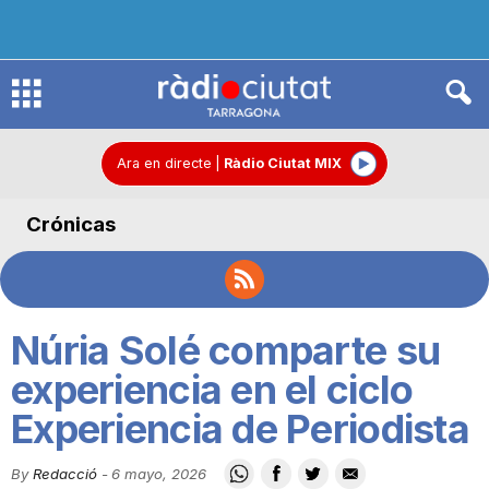
R
à
Ara en directe
|
Ràdio Ciutat MIX
Crónicas
d
i
Núria Solé comparte su
o
experiencia en el ciclo
Experiencia de Periodista
C
By
Redacció
-
6 mayo, 2026