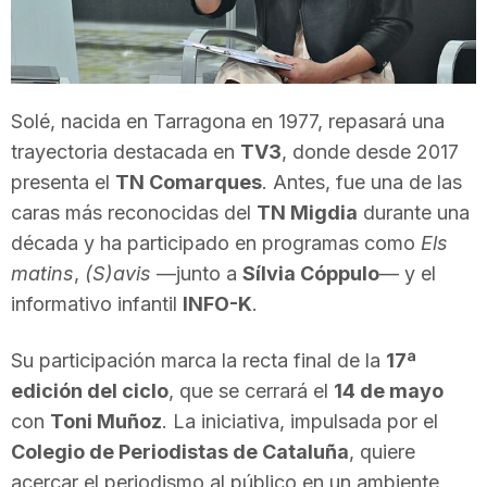
T
a
Solé, nacida en Tarragona en 1977, repasará una
trayectoria destacada en
TV3
, donde desde 2017
r
presenta el
TN Comarques
. Antes, fue una de las
caras más reconocidas del
TN Migdia
durante una
r
década y ha participado en programas como
Els
matins
,
(S)avis
—junto a
Sílvia Cóppulo
— y el
a
informativo infantil
INFO-K
.
Su participación marca la recta final de la
17ª
g
edición del ciclo
, que se cerrará el
14 de mayo
con
Toni Muñoz
. La iniciativa, impulsada por el
o
Colegio de Periodistas de Cataluña
, quiere
acercar el periodismo al público en un ambiente