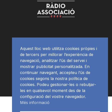
Aquest lloc web utilitza cookies pròpies i
de tercers per millorar l’experiència de
navegació, analitzar l’ús del servei i
mostrar publicitat personalitzada. En
continuar navegant, accepteu l’ús de
cookies segons la nostra política de
cookies. Podeu gestionar-les o rebutjar-
les en qualsevol moment des de la
configuració del vostre navegador.
Més informació
RàdioNews
Subscriu-te al newsletter
© Ràdio Ciutat de Tarragona