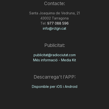
Contacte:
Santa Joaquima de Vedruna, 21
43002 Tarragona
Tel:
977 088 596
info@rctgn.cat
Publicitat:
publicitat@radiociutat.com
Més informació - Media Kit
Descarrega't l'APP:
Disponible per iOS i Android