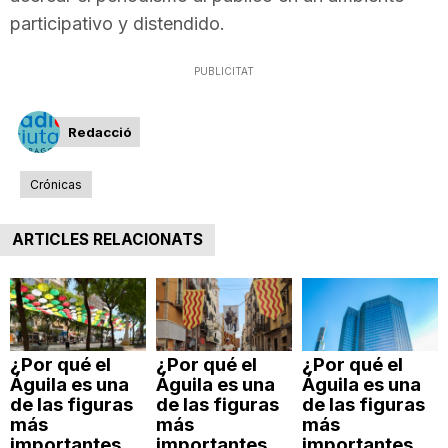
n
participativo y distendido.
PUBLICITAT
a
Redacció
Crónicas
ARTICLES RELACIONATS
¿Por qué el
¿Por qué el
¿Por qué el
Águila es una
Águila es una
Águila es una
de las figuras
de las figuras
de las figuras
más
más
más
importantes
importantes
importantes