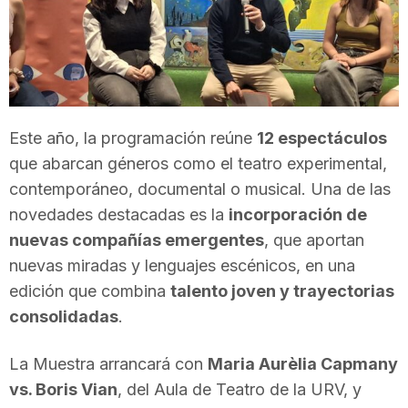
T
a
Este año, la programación reúne
12 espectáculos
r
que abarcan géneros como el teatro experimental,
contemporáneo, documental o musical. Una de las
r
novedades destacadas es la
incorporación de
nuevas compañías emergentes
, que aportan
a
nuevas miradas y lenguajes escénicos, en una
edición que combina
talento joven y trayectorias
g
consolidadas
.
La Muestra arrancará con
Maria Aurèlia Capmany
o
vs. Boris Vian
, del Aula de Teatro de la URV, y