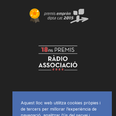
Aquest lloc web utilitza cookies pròpies i
de tercers per millorar l’experiència de
navegació, analitzar l’ús del servei i