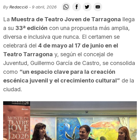
i
By
Redacció
-
9 abril, 2026
La
Muestra de Teatro Joven de Tarragona
llega
u
a su
33ª edición
con una propuesta más amplia,
diversa e inclusiva que nunca. El certamen se
celebrará del
4 de mayo al 17 de junio en el
t
Teatro Tarragona
y, según el concejal de
Juventud, Guillermo García de Castro, se consolida
a
como
“un espacio clave para la creación
escénica juvenil y el crecimiento cultural”
de la
t
ciudad.
d
e