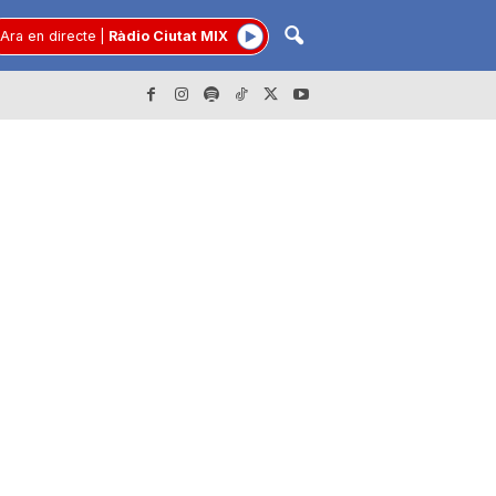
Ara en directe
|
Ràdio Ciutat MIX