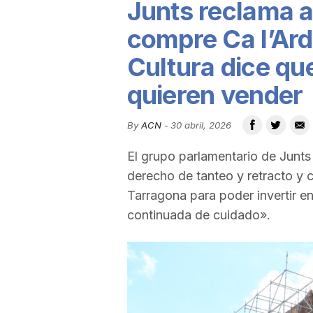
Junts reclama a
u
compre Ca l’Ard
Cultura dice que
t
quieren vender
a
By
ACN
-
30 abril, 2026
El grupo parlamentario de Junts 
t
derecho de tanteo y retracto y c
Tarragona para poder invertir en 
d
continuada de cuidado».
e
T