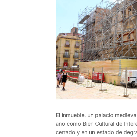
a
r
r
a
g
o
El inmueble, un palacio medieval
año como Bien Cultural de Inte
n
cerrado y en un estado de degr