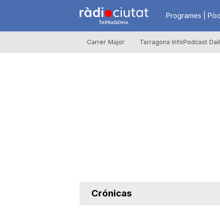
R
Programes | Pòd
Carrer Major
Tarragona InfoPodcast Dai
à
d
i
o
C
Crónicas
i