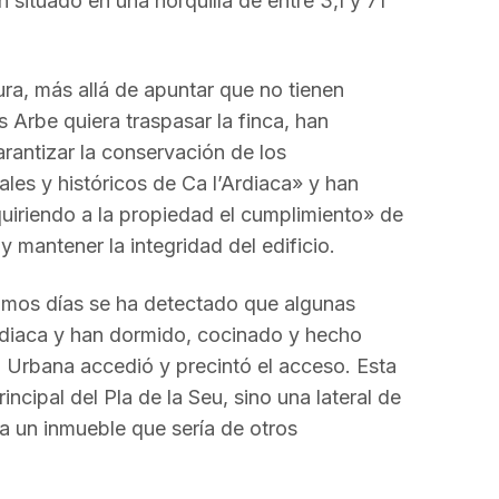
n situado en una horquilla de entre 3,1 y 71
a, más allá de apuntar que no tienen
 Arbe quiera traspasar la finca, han
rantizar la conservación de los
les y históricos de Ca l’Ardiaca» y han
uiriendo a la propiedad el cumplimiento» de
 y mantener la integridad del edificio.
timos días se ha detectado que algunas
rdiaca y han dormido, cocinado y hecho
a Urbana accedió y precintó el acceso. Esta
incipal del Pla de la Seu, sino una lateral de
 a un inmueble que sería de otros