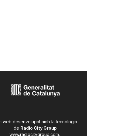
c web desenvolupat amb la tecnologia
de
Radio City Group
www.radiocitygroup.com
.