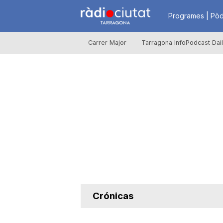
R
Programes | Pòd
Carrer Major
Tarragona InfoPodcast Dai
à
d
i
o
C
Crónicas
i