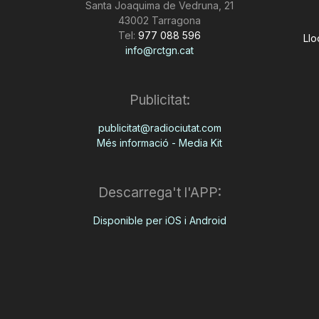
Santa Joaquima de Vedruna, 21
43002 Tarragona
Tel:
977 088 596
Llo
info@rctgn.cat
Publicitat:
publicitat@radiociutat.com
Més informació - Media Kit
Descarrega't l'APP:
Disponible per iOS i Android