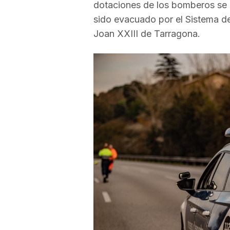
dotaciones de los bomberos se 
a
sido evacuado por el Sistema d
Joan XXIII de Tarragona.
r
r
a
g
o
n