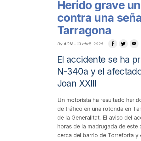
Herido grave un
u
contra una seña
Tarragona
t
By
ACN
-
19 abril, 2026
a
El accidente se ha 
N-340a y el afectado
t
Joan XXIII
d
Un motorista ha resultado herid
de tráfico en una rotonda en T
e
de la Generalitat. El aviso del a
horas de la madrugada de este 
T
cerca del barrio de Torreforta y 