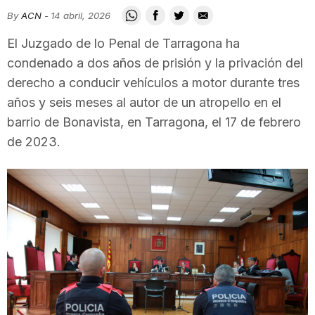
i
By
ACN
-
14 abril, 2026
El Juzgado de lo Penal de Tarragona ha
u
condenado a dos años de prisión y la privación del
derecho a conducir vehículos a motor durante tres
años y seis meses al autor de un atropello en el
t
barrio de Bonavista, en Tarragona, el 17 de febrero
de 2023.
a
t
d
e