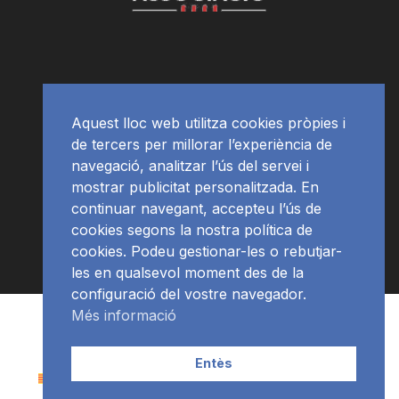
Aquest lloc web utilitza cookies pròpies i
de tercers per millorar l’experiència de
navegació, analitzar l’ús del servei i
mostrar publicitat personalitzada. En
continuar navegant, accepteu l’ús de
cookies segons la nostra política de
cookies. Podeu gestionar-les o rebutjar-
les en qualsevol moment des de la
configuració del vostre navegador.
Més informació
RàdioNews
Subscriu-te al newsletter
© Ràdio Ciutat de Tarragona
Entès
Català
(
Catalán
)
Español
العربية
(
Árabe
)