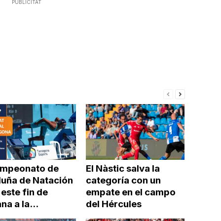
o
PUBLICITAT
disminuir
el
volumen.
ampeonato de
El Nàstic salva la
luña de Natación
categoría con un
 este fin de
empate en el campo
a a la...
del Hércules