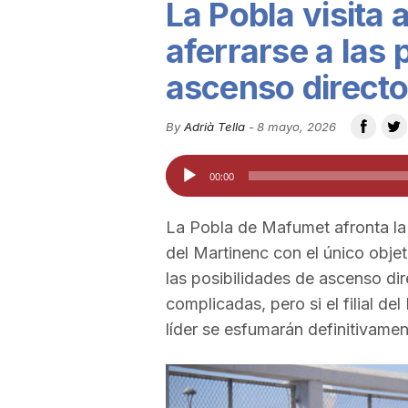
La Pobla visita
u
aferrarse a las
ascenso direct
t
By
Adrià Tella
-
8 mayo, 2026
a
Reproductor
00:00
de
t
audio
La Pobla de Mafumet afronta la 
del Martinenc con el único obje
d
las posibilidades de ascenso d
complicadas, pero si el filial d
e
líder se esfumarán definitivamen
T