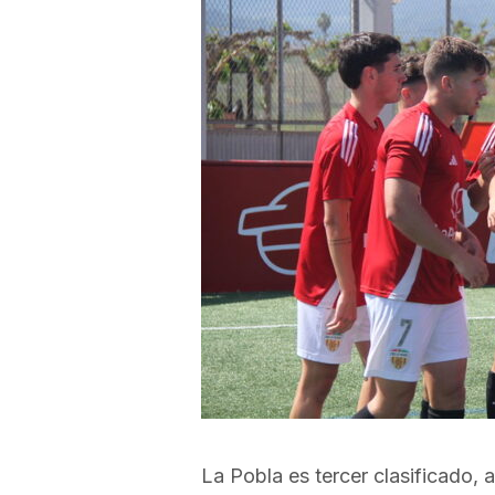
a
r
r
a
g
o
n
La Pobla es tercer clasificado,