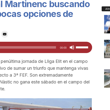
 al Martinenc buscando
Alt
 pocas opciones de
o
Utiliza
00:00
las
teclas
penúltima jornada de Lliga Elit en el campo
de
tivo de sumar un triunfo que mantenga vivas
flecha
irecto a 3ª FEF. Son extremadamente
arriba/abajo
el Nàstic no gana este sábado en el campo del
para
te.
aumentar
o
disminuir