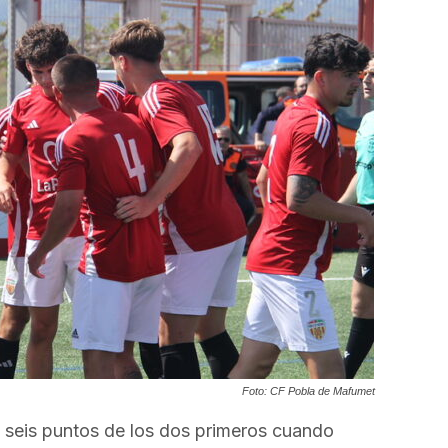
el
volumen.
Foto: CF Pobla de Mafumet
 a seis puntos de los dos primeros cuando