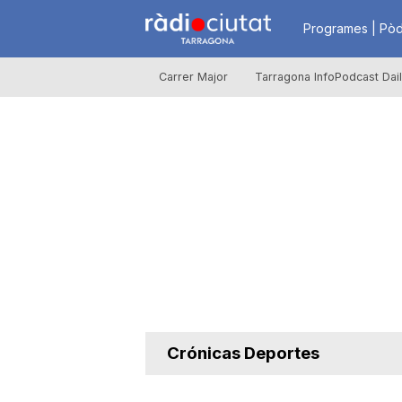
R
Programes | Pòd
Carrer Major
Tarragona InfoPodcast Dai
à
d
i
o
C
Crónicas Deportes
i