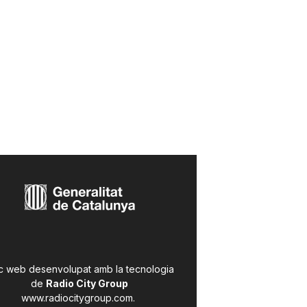
c web desenvolupat amb la tecnologia
de
Radio City Group
www.radiocitygroup.com
.