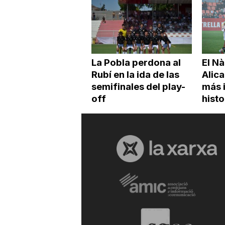
La Pobla perdona al
El Nà
Rubí en la ida de las
Alica
semifinales del play-
más 
off
histo