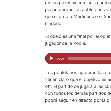
restan precisamente seis puntos
a
pasan porque los pobletanos ve
que el propio Martinenc o el S
ninguno.
El duelo es una final por el obj
jugador de la Pobla.
Reproductor
00:00
de
audio
Los pobletanos agotarán las opc
tienen claro que el objetivo es a
off. El partido se jugará a las cu
con todos los demás partidos de
podrá seguir en directo por la p