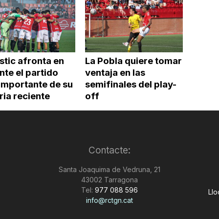
stic afronta en
La Pobla quiere tomar
nte el partido
ventaja en las
importante de su
semifinales del play-
ria reciente
off
Contacte:
Santa Joaquima de Vedruna, 21
43002 Tarragona
Tel:
977 088 596
Llo
info@rctgn.cat