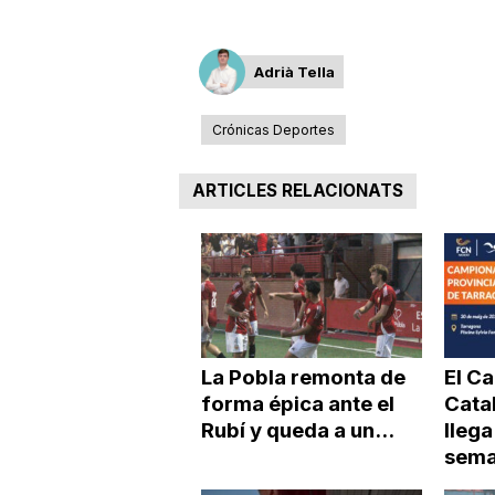
Adrià Tella
Crónicas Deportes
ARTICLES RELACIONATS
La Pobla remonta de
El C
forma épica ante el
Cata
Rubí y queda a un...
llega
seman