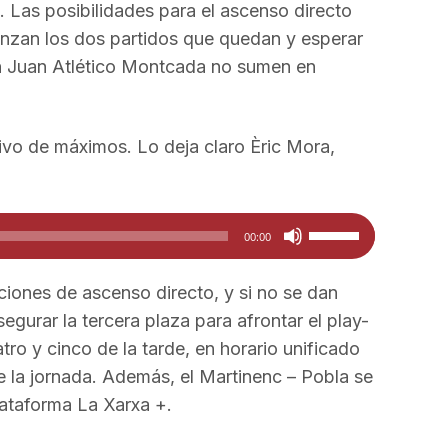
. Las posibilidades para el ascenso directo
nzan los dos partidos que quedan y esperar
an Juan Atlético Montcada no sumen en
etivo de máximos. Lo deja claro Èric Mora,
Utiliza
00:00
las
teclas
iones de ascenso directo, y si no se dan
de
segurar la tercera plaza para afrontar el play-
flecha
atro y cinco de la tarde, en horario unificado
arriba/abajo
 la jornada. Además, el Martinenc – Pobla se
para
lataforma La Xarxa +.
aumentar