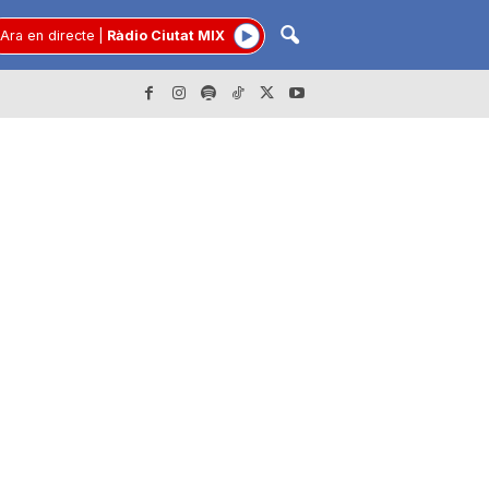
Ara en directe
|
Ràdio Ciutat MIX