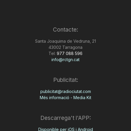
Contacte:
Santa Joaquima de Vedruna, 21
43002 Tarragona
Tel:
977 088 596
info@rctgn.cat
Publicitat:
publicitat@radiociutat.com
Més informació - Media Kit
Descarrega't l'APP:
Disponible per iOS i Android