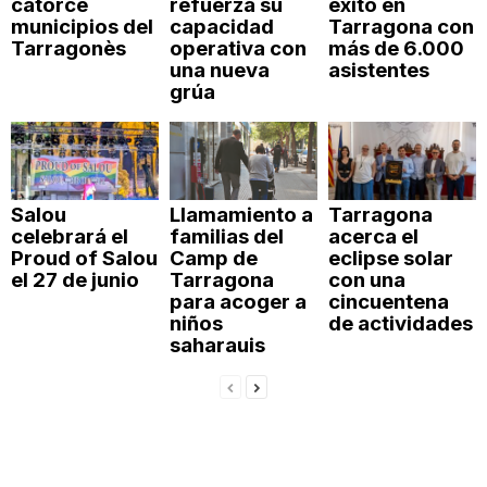
catorce
refuerza su
éxito en
municipios del
capacidad
Tarragona con
Tarragonès
operativa con
más de 6.000
una nueva
asistentes
grúa
Salou
Llamamiento a
Tarragona
celebrará el
familias del
acerca el
Proud of Salou
Camp de
eclipse solar
el 27 de junio
Tarragona
con una
para acoger a
cincuentena
niños
de actividades
saharauis