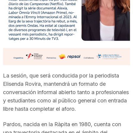
T
a
r
r
La sesión, que será conducida por la periodista
a
Elisenda Rovira, mantendrá un formato de
conversación informal abierto tanto a profesionales
y estudiantes como al público general con entrada
g
libre hasta completar el aforo.
o
Pardos, nacida en la Ràpita en 1980, cuenta con
una trayectoria destacada en el ámbito del