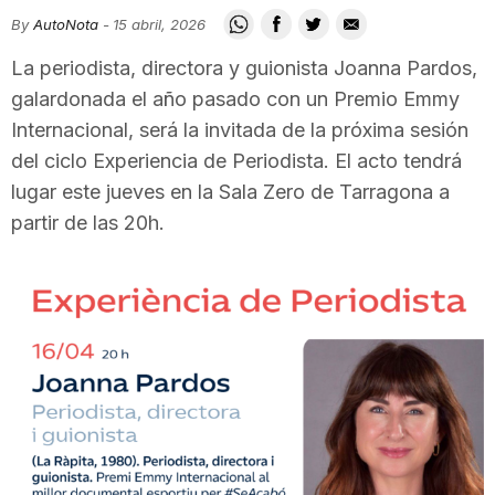
i
By
AutoNota
-
15 abril, 2026
La periodista, directora y guionista Joanna Pardos,
u
galardonada el año pasado con un Premio Emmy
Internacional, será la invitada de la próxima sesión
del ciclo Experiencia de Periodista. El acto tendrá
t
lugar este jueves en la Sala Zero de Tarragona a
partir de las 20h.
a
t
d
e