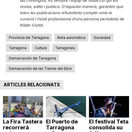
als continguts, és sempre l’equip de redacció qui els
revisa, edita i publica. D’aquesta manera, garantim que
totes les publicacions d’AutoNota comptin amb la
curació i l’aval professional d’una persona periodista de
Ràdio Ciutat.
Província de Tarragona
Nota automática
Sociedad
Tarragona
Cultura
Tarragonés
Demarcación de Tarragona
Demarcación de las Tierras del Ebro
ARTICLES RELACIONATS
La Fira Tastera
El Puerto de
El festival Teta
recorrerá
Tarragona
consolida su