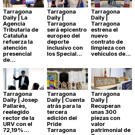
Tarragona
Tarragona
Tarragona
Daily | La
Daily |
Daily |
Agencia
Tarragona
Tarragona
Tributaria de
será epicentro
estrena el
Cataluña
europeo del
nuevo
refuerza la
deporte
contrato de
atención
inclusivo con
limpieza con
presencial
los Special...
vehículos de...
de...
Tarragona
Tarragona
Tarragona
Daily | Josep
Daily | Cuenta
Daily |
Pallarès,
atrás para la
Recuperan
reelegido
tercera
unas 300
rector de la
edición del
piezas con
URV con el
Pride
valor
72,19%...
Tarragona
patrimonial de