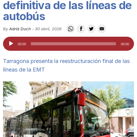
definitiva de las líneas de
i
autobús
u
By
Adrià Duch
-
30 abril, 2026
Reproductor
00:00
00:00
t
de
audio
Tarragona presenta la reestructuración final de las
a
líneas de la EMT
t
d
e