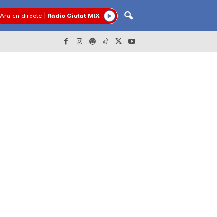
Ara en directe
|
Ràdio Ciutat MIX