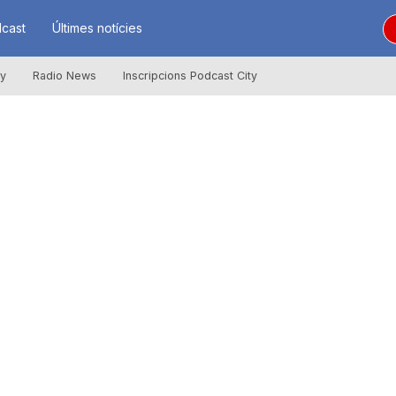
cast
Últimes notícies
ly
Radio News
Inscripcions Podcast City