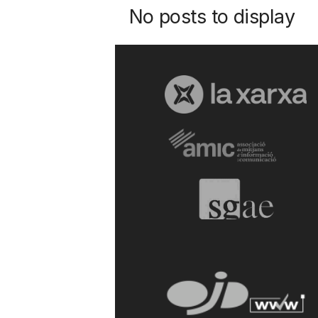
No posts to display
u
t
a
t
d
e
T