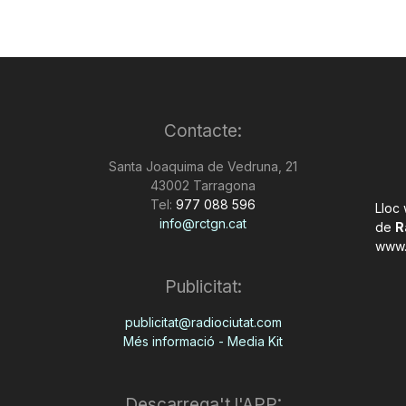
Contacte:
Santa Joaquima de Vedruna, 21
43002 Tarragona
Tel:
977 088 596
Lloc
info@rctgn.cat
de
R
www.
Publicitat:
publicitat@radiociutat.com
Més informació - Media Kit
Descarrega't l'APP: