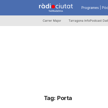
R
Programes | Pòd
Carrer Major
Tarragona InfoPodcast Dai
à
d
i
o
C
Tag: Porta
i