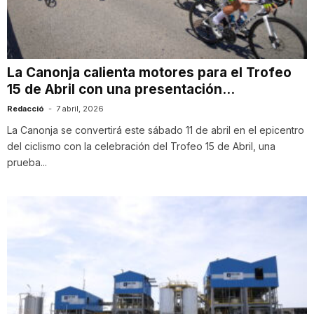
i
u
La Canonja calienta motores para el Trofeo
15 de Abril con una presentación...
t
Redacció
-
7 abril, 2026
La Canonja se convertirá este sábado 11 de abril en el epicentro
del ciclismo con la celebración del Trofeo 15 de Abril, una
a
prueba...
t
d
e