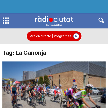
R
à
Ara en directe
|
Programes
Tag: La Canonja
d
i
o
C