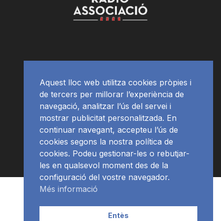
Aquest lloc web utilitza cookies pròpies i
de tercers per millorar l’experiència de
navegació, analitzar l’ús del servei i
mostrar publicitat personalitzada. En
continuar navegant, accepteu l’ús de
cookies segons la nostra política de
cookies. Podeu gestionar-les o rebutjar-
les en qualsevol moment des de la
configuració del vostre navegador.
Més informació
RàdioNews
Subscriu-te al newsletter
© Ràdio Ciutat de Tarragona
Entès