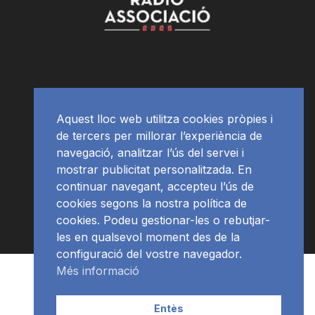
Aquest lloc web utilitza cookies pròpies i
de tercers per millorar l’experiència de
navegació, analitzar l’ús del servei i
mostrar publicitat personalitzada. En
continuar navegant, accepteu l’ús de
cookies segons la nostra política de
cookies. Podeu gestionar-les o rebutjar-
les en qualsevol moment des de la
configuració del vostre navegador.
Més informació
RàdioNews
Subscriu-te al newsletter
© Ràdio Ciutat de Tarragona
Entès