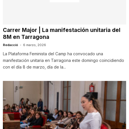
T
a
Carrer Major | La manifestación unitaria del
8M en Tarragona
r
Redacció
-
6 marzo, 2026
La Plataforma Feminista del Camp ha convocado una
manifestación unitaria en Tarragona este domingo coincidiendo
r
con el día 8 de marzo, día de la...
a
g
o