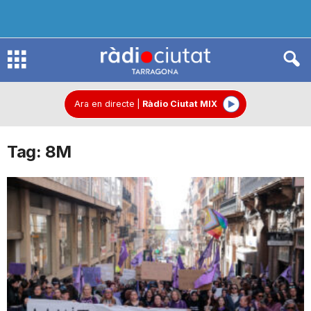
R
à
Ara en directe
|
Ràdio Ciutat MIX
Tag: 8M
d
i
o
C