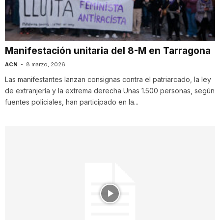
i
u
Manifestación unitaria del 8-M en Tarragona
ACN
-
8 marzo, 2026
t
Las manifestantes lanzan consignas contra el patriarcado, la ley
de extranjería y la extrema derecha Unas 1.500 personas, según
fuentes policiales, han participado en la...
a
t
d
e