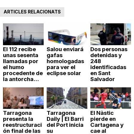
ARTICLES RELACIONATS
El 112 recibe
Salou enviará
Dos personas
unas sesenta
gafas
detenidas y
llamadas por
homologadas
248
el humo
para ver el
identificadas
procedente de
eclipse solar
en Sant
la antorcha...
Salvador
Tarragona
Tarragona
El Nàstic
presenta la
Daily | El Barri
pierde en
reestructuraci
del Port inicia
Cartagena y
ón final de las
su
cae al