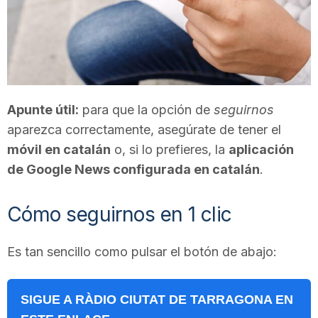
T
a
r
Apunte útil:
para que la opción de
seguirnos
aparezca correctamente, asegúrate de tener el
móvil en catalán
o, si lo prefieres, la
aplicación
r
de Google News configurada en catalán
.
a
Cómo seguirnos en 1 clic
g
Es tan sencillo como pulsar el botón de abajo:
o
SIGUE A RÀDIO CIUTAT DE TARRAGONA EN