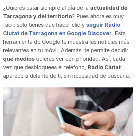
i
¿Quieres estar siempre al día de la
actualidad de
Tarragona y del territorio
? Pues ahora es muy
fácil: solo tienes que hacer clic y
seguir Ràdio
u
Ciutat de Tarragona en Google Discover
. Esta
herramienta de Google te muestra las noticias más
t
relevantes en tu móvil. Además, te permite decidir
qué medios
quieres ver con prioridad. Así, cada
a
vez que desbloquees el teléfono,
Ràdio Ciutat
aparecerá delante de ti, sin necesidad de buscarla.
t
d
e