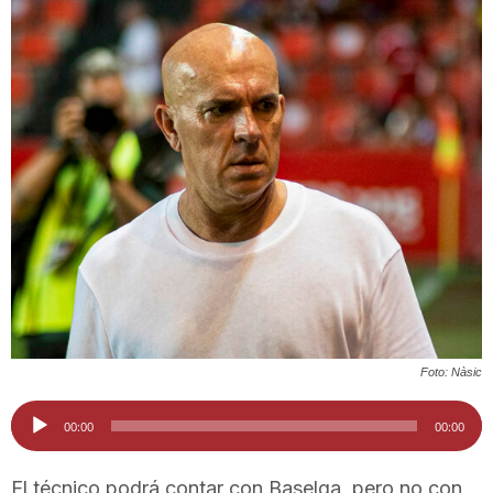
T
a
r
r
a
Foto: Nàsic
g
Reproductor
00:00
00:00
de
o
audio
El técnico podrá contar con Baselga, pero no con