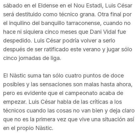
sábado en el Eldense en el Nou Estadi, Luis César
i
será destituido como técnico grana. Otra final por
el inquilino del banquillo tarraconense, cuando no
u
hace ni siquiera cinco meses que Dani Vidal fue
despedido. Luis César podría volver a serlo
t
después de ser ratificado este verano y jugar sólo
cinco jornadas de liga.
a
El Nàstic suma tan sólo cuatro puntos de doce
posibles y las sensaciones son malas hasta ahora,
t
pero es evidente que el campeonato acaba de
empezar. Luis César habla de las críticas a los
d
técnicos cuando las cosas no van bien y deja claro
que no es la primera vez que vive una situación así
e
en el propio Nàstic.