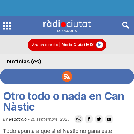
R
à
Ara en directe
|
Ràdio Ciutat MIX
Noticias (es)
d
i
Otro todo o nada en Can
o
Nàstic
By
Redacció
-
26 septiembre, 2025
C
Todo apunta a que si el Nàstic no gana este