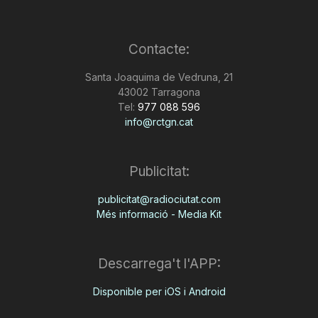
Contacte:
Santa Joaquima de Vedruna, 21
43002 Tarragona
Tel:
977 088 596
info@rctgn.cat
Publicitat:
publicitat@radiociutat.com
Més informació - Media Kit
Descarrega't l'APP:
Disponible per iOS i Android