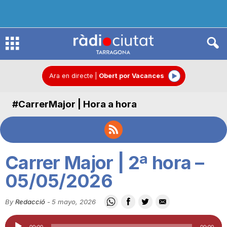
R
à
Ara en directe
|
Obert por Vacances
#CarrerMajor | Hora a hora
d
i
Carrer Major | 2ª hora –
o
05/05/2026
By
Redacció
-
5 mayo, 2026
C
Reproductor
00:00
00:00