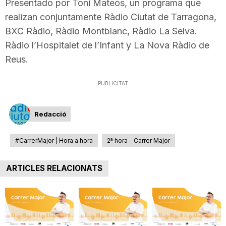
Presentado por Toni Mateos, un programa que
T
realizan conjuntamente Ràdio Ciutat de Tarragona,
BXC Ràdio, Ràdio Montblanc, Ràdio La Selva.
a
Ràdio l’Hospitalet de l’Infant y La Nova Ràdio de
Reus.
r
PUBLICITAT
r
Redacció
a
#CarrerMajor | Hora a hora
2ª hora - Carrer Major
ARTICLES RELACIONATS
g
o