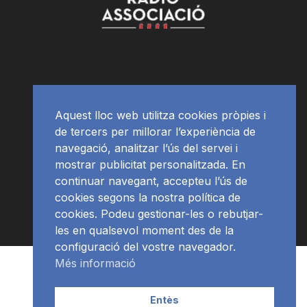
Aquest lloc web utilitza cookies pròpies i
de tercers per millorar l’experiència de
navegació, analitzar l’ús del servei i
mostrar publicitat personalitzada. En
continuar navegant, accepteu l’ús de
cookies segons la nostra política de
cookies. Podeu gestionar-les o rebutjar-
les en qualsevol moment des de la
configuració del vostre navegador.
Més informació
RàdioNews
Subscriu-te al newsletter
© Ràdio Ciutat de Tarragona
Entès