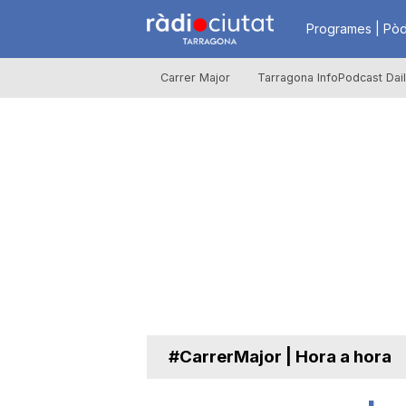
R
Programes | Pòd
Carrer Major
Tarragona InfoPodcast Dai
à
d
i
o
C
#CarrerMajor | Hora a hora
i