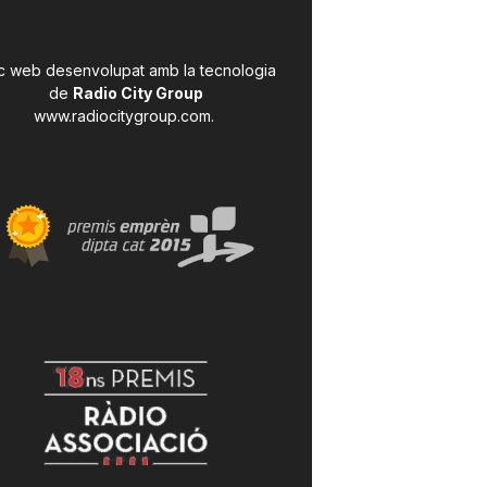
c web desenvolupat amb la tecnologia
de
Radio City Group
www.radiocitygroup.com
.