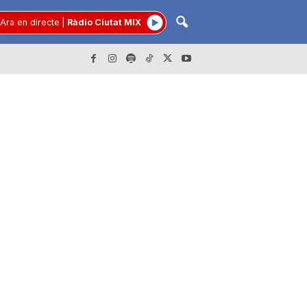
Ara en directe
|
Ràdio Ciutat MIX