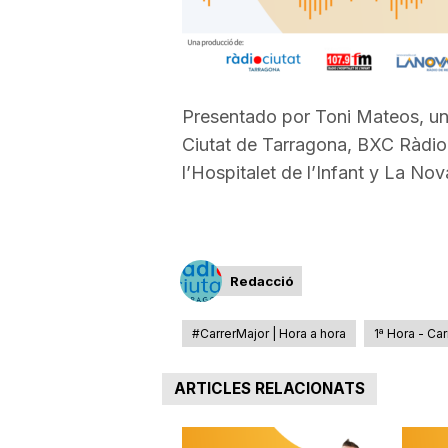
a
r
Presentado por Toni Mateos, un
Ciutat de Tarragona, BXC Ràdio
r
l’Hospitalet de l’Infant y La No
a
Redacció
g
#CarrerMajor | Hora a hora
1ª Hora - Car
o
ARTICLES RELACIONATS
n