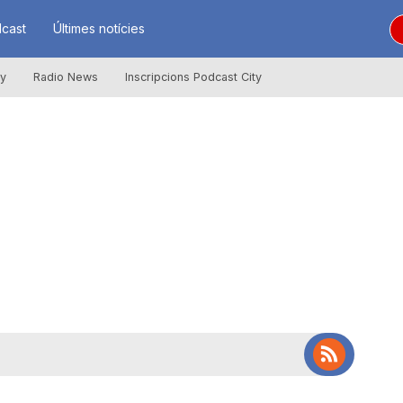
cast
Últimes notícies
ly
Radio News
Inscripcions Podcast City