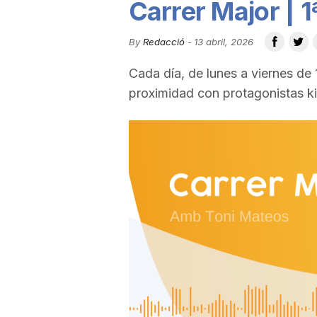
Carrer Major | 
u
By
Redacció
-
13 abril, 2026
t
Cada día, de lunes a viernes de
proximidad con protagonistas k
a
t
d
e
T