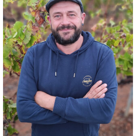
T
a
r
r
a
g
o