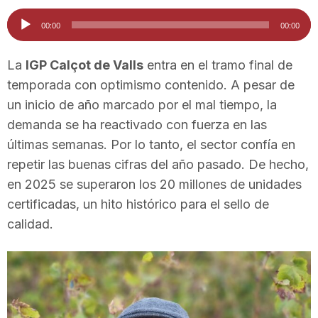
i
Reproductor
00:00
00:00
de
audio
u
La
IGP Calçot de Valls
entra en el tramo final de
temporada con optimismo contenido. A pesar de
un inicio de año marcado por el mal tiempo, la
t
demanda se ha reactivado con fuerza en las
últimas semanas. Por lo tanto, el sector confía en
a
repetir las buenas cifras del año pasado. De hecho,
en 2025 se superaron los 20 millones de unidades
t
certificadas, un hito histórico para el sello de
calidad.
d
e