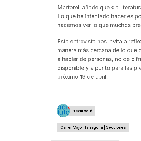
Martorell añade que «la literatu
a
Lo que he intentado hacer es po
hacernos ver lo que muchos pref
Esta entrevista nos invita a ref
manera más cercana de lo que q
a hablar de personas, no de cifr
disponible y a punto para las p
próximo 19 de abril.
Redacció
Carrer Major Tarragona | Secciones