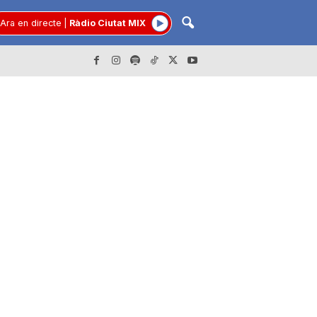
Ara en directe
|
Ràdio Ciutat MIX