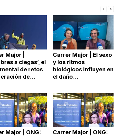
r Major |
Carrer Major | El sexo
res a ciegas’, el
y los ritmos
mental de retos
biológicos influyen en
eración de...
el daño...
er Major | ONG:
Carrer Major | ONG: