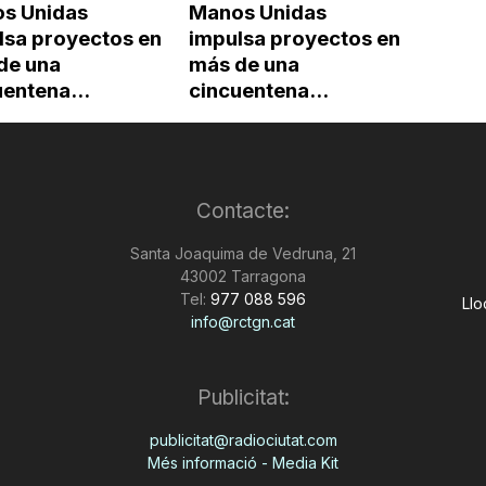
s Unidas
Manos Unidas
lsa proyectos en
impulsa proyectos en
de una
más de una
entena...
cincuentena...
Contacte:
Santa Joaquima de Vedruna, 21
43002 Tarragona
Tel:
977 088 596
Llo
info@rctgn.cat
Publicitat:
publicitat@radiociutat.com
Més informació - Media Kit