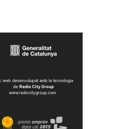
c web desenvolupat amb la tecnologia
de
Radio City Group
www.radiocitygroup.com
.