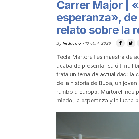
Carrer Major | 
u
esperanza», de 
relato sobre la 
t
By
Redacció
-
10 abril, 2026
a
Tecla Martorell es maestra de ad
acaba de presentar su último lib
t
trata un tema de actualidad: la c
de la historia de Buba, un jove
d
rumbo a Europa, Martorell nos p
miedo, la esperanza y la lucha p
e
T