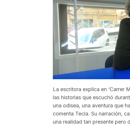
a
r
r
a
g
La escritora explica en ‘Carrer 
las historias que escuchó durant
o
una odisea, una aventura que ha
comenta Tecla. Su narración, car
n
una realidad tan presente pero