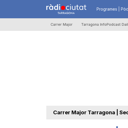
R
Programes | Pòd
Carrer Major
Tarragona InfoPodcast Dai
à
d
i
o
C
Carrer Major Tarragona | Se
i