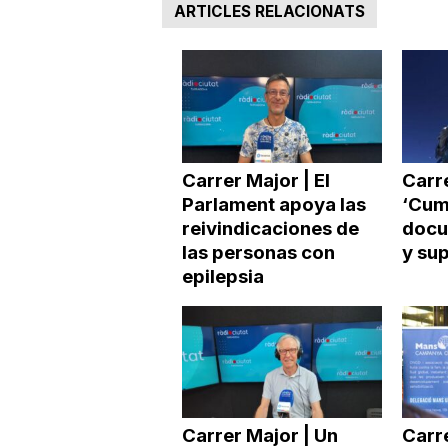
ARTICLES RELACIONATS
Carrer Major | El
Carre
Parlament apoya las
‘Cumb
reivindicaciones de
docu
las personas con
y sup
epilepsia
Carrer Major | Un
Carr