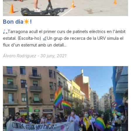
Bon dia
!
Tarragona acull el primer curs de patinets elèctrics en l'àmbit
estatal. (Escolta-ho)
Un grup de recerca de la URV simula el
flux d'un esternut amb un detall...
Álvaro Rodriguez
-
30 juny, 2021