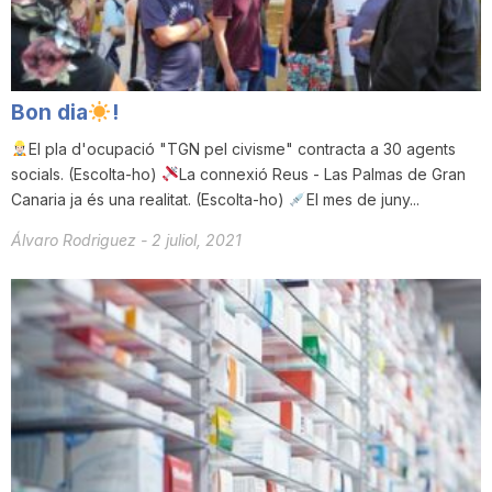
n
a
Bon dia
!
El pla d'ocupació "TGN pel civisme" contracta a 30 agents
socials. (Escolta-ho)
La connexió Reus - Las Palmas de Gran
Canaria ja és una realitat. (Escolta-ho)
El mes de juny...
Álvaro Rodriguez
-
2 juliol, 2021