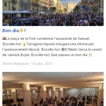
i
u
Bon dia
!
t
La plaça de la Font condemna l'assassinat de Samuel.
(Escolta-ho)
Tarragona Impulsa inaugura una oficina per
l'assessorament laboral. (Escolta-ho)
El Nàstic tanca la cessió
a
de Jannick Buyla. (Escolta-ho) Que passeu un bon dia
Álvaro Rodriguez
-
6 juliol, 2021
t
d
e