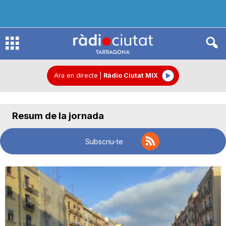
R
à
Ara en directe
|
Ràdio Ciutat MIX
d
Resum de la jornada
i
Subscriu-te
o
C