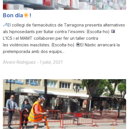
Bon dia
!
El col·legi de farmacèutics de Tarragona presenta alternatives
als hipnosedants per lluitar contra l'insomni. (Escolta-ho)
L'ICS i el MAMT col·laboren per fer un taller contra
les violències masclistes. (Escolta-ho)
El Nàstic arrancarà la
pretemporada amb dos equips...
Álvaro Rodriguez
-
1 juliol, 2021