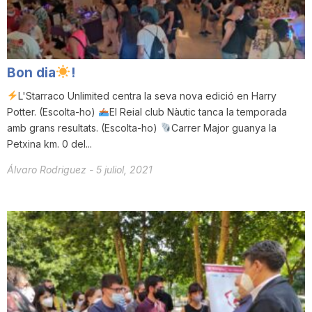
T
a
Bon dia
!
L'Starraco Unlimited centra la seva nova edició en Harry
r
Potter. (Escolta-ho)
El Reial club Nàutic tanca la temporada
amb grans resultats. (Escolta-ho)
Carrer Major guanya la
Petxina km. 0 del...
r
Álvaro Rodriguez
-
5 juliol, 2021
a
g
o