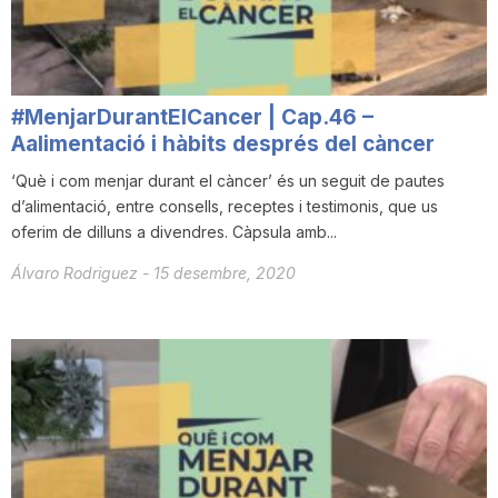
T
a
#MenjarDurantElCancer | Cap.46 –
Aalimentació i hàbits després del càncer
r
‘Què i com menjar durant el càncer’ és un seguit de pautes
d’alimentació, entre consells, receptes i testimonis, que us
oferim de dilluns a divendres. Càpsula amb...
r
Álvaro Rodriguez
-
15 desembre, 2020
a
g
o