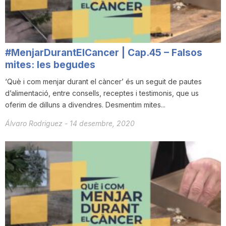
n
a
#MenjarDurantElCancer | Cap.45 – Falsos
mites: les begudes
‘Què i com menjar durant el càncer’ és un seguit de pautes
d’alimentació, entre consells, receptes i testimonis, que us
oferim de dilluns a divendres. Desmentim mites...
Álvaro Rodriguez
-
14 desembre, 2020