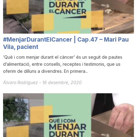
i
u
#MenjarDurantElCancer | Cap.47 – Mari Pau
t
Vila, pacient
‘Què i com menjar durant el càncer’ és un seguit de pautes
d’alimentació, entre consells, receptes i testimonis, que us
a
oferim de dilluns a divendres. En primera...
Álvaro Rodriguez
-
16 desembre, 2020
t
d
e