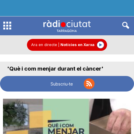
R
à
Ara en directe
|
Notícies en Xarxa
d
'Què i com menjar durant el càncer'
i
Subscriu-te
o
C