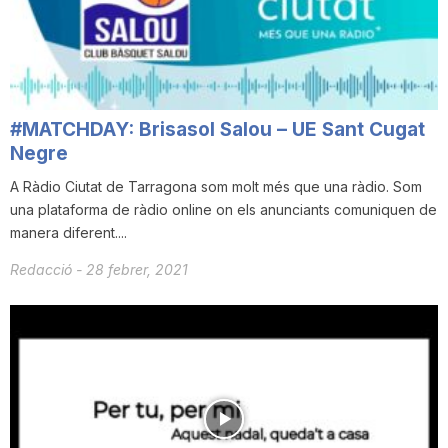
i
u
#MATCHDAY: Brisasol Salou – UE Sant Cugat
t
Negre
A Ràdio Ciutat de Tarragona som molt més que una ràdio. Som
una plataforma de ràdio online on els anunciants comuniquen de
a
manera diferent....
Redacció
-
28 febrer, 2021
t
d
e