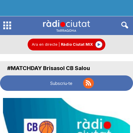
R
à
Ara en directe
|
Ràdio Ciutat MIX
d
#MATCHDAY Brisasol CB Salou
i
Subscriu-te
o
C