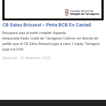
T
a
CB Salou Brisasol – Pinta BCB Es Castell
Recupera aquí el partit complet. Aquesta
r
temporada Ràdio Ciutat de Tarragona t'ofereix en directe els
partits que el CB Salou Brisasol jugui a casa. L'equip Tarragoní
juga a la LIGA...
r
Redacció
-
13 desembre, 2020
a
g
o