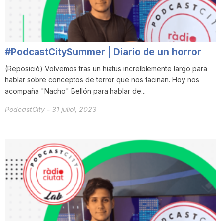
T
a
#PodcastCitySummer | Diario de un horror
(Reposició) Volvemos tras un hiatus increíblemente largo para
r
hablar sobre conceptos de terror que nos facinan. Hoy nos
acompaña "Nacho" Bellón para hablar de...
r
PodcastCity
-
31 juliol, 2023
a
g
o