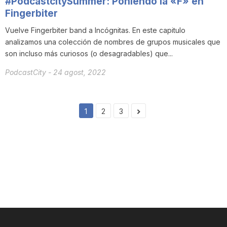
#PodcastcitySummer: Poniendo la «F» en
Fingerbiter
Vuelve Fingerbiter band a Incógnitas. En este capitulo
analizamos una colección de nombres de grupos musicales que
son incluso más curiosos (o desagradables) que...
PodcastCity
-
24 agost, 2022
1
2
3