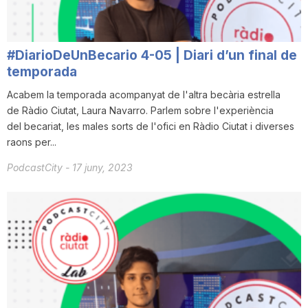
n
#DiarioDeUnBecario 4-05 | Diari d’un final de
a
temporada
Acabem la temporada acompanyat de l'altra becària estrella
de Ràdio Ciutat, Laura Navarro. Parlem sobre l'experiència
del becariat, les males sorts de l'ofici en Ràdio Ciutat i diverses
raons per...
PodcastCity
-
17 juny, 2023