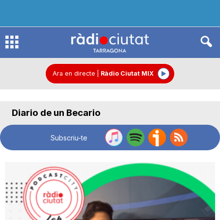
R
à
Ara en directe
|
Ràdio Ciutat MIX
d
Diario de un Becario
i
Subscriu-te
o
C