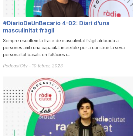
#DiarioDeUnBecario 4-02: Diari d’una
masculinitat fràgil
Sempre escoltem la frase de masculinitat fràgil atribuïda a
persones amb una capacitat increïble per a construir la seva
personalitat basats en fal·làcies i...
PodcastCity
-
10 febrer, 2023