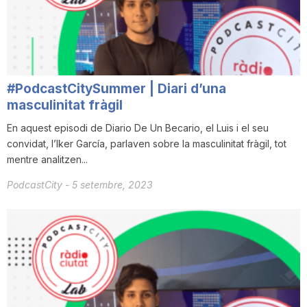
i
u
#PodcastCitySummer | Diari d’una
t
masculinitat fràgil
En aquest episodi de Diario De Un Becario, el Luis i el seu
convidat, l’Iker García, parlaven sobre la masculinitat fràgil, tot
a
mentre analitzen...
PodcastCity
-
5 setembre, 2023
t
d
e