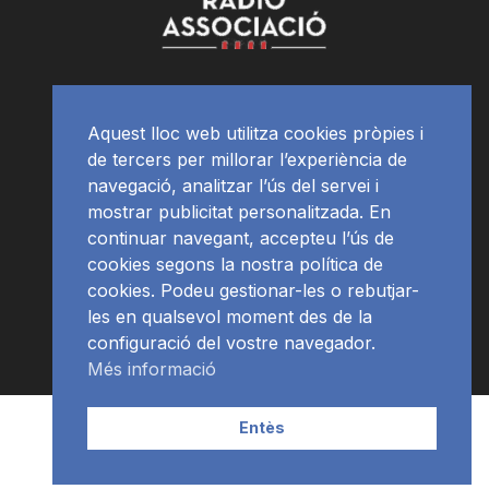
Aquest lloc web utilitza cookies pròpies i
de tercers per millorar l’experiència de
navegació, analitzar l’ús del servei i
mostrar publicitat personalitzada. En
continuar navegant, accepteu l’ús de
cookies segons la nostra política de
cookies. Podeu gestionar-les o rebutjar-
les en qualsevol moment des de la
configuració del vostre navegador.
Més informació
Contacte | Publicitat
APP
Programació
RàdioNews
Entès
Subscriu-te al newsletter
© Ràdio Ciutat de Tarragona