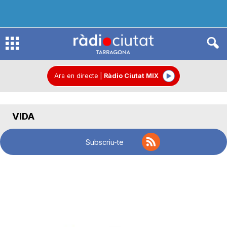
R
à
Ara en directe
|
Ràdio Ciutat MIX
d
VIDA
i
Subscriu-te
o
C