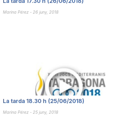
La tarda 17.30 h (26/06/2018)
T
Marina Pérez
-
26 juny, 2018
a
r
r
a
g
La tarda 18.30 h (25/06/2018)
Marina Pérez
-
25 juny, 2018
o