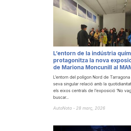
a
r
r
L’entorn de la indústria quím
protagonitza la nova exposi
a
de Mariona Moncunill al MA
L’entorn del polígon Nord de Tarragona i
seva singular relació amb la quotidianita
g
els eixos centrals de l’exposició ‘No vag
buscar...
o
AutoNota
-
28 març, 2026
n