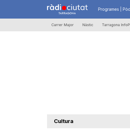
R
Programes | Pòd
Carrer Major
Nàstic
Tarragona InfoP
à
d
i
o
C
Cultura
i