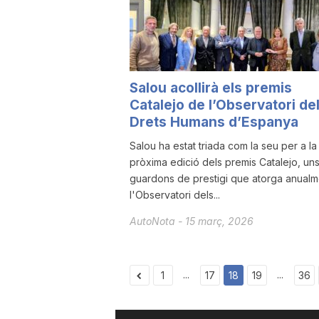
Salou acollirà els premis
Catalejo de l’Observatori de
Drets Humans d’Espanya
Salou ha estat triada com la seu per a la
pròxima edició dels premis Catalejo, un
guardons de prestigi que atorga anualm
l'Observatori dels...
AutoNota
-
15 març, 2026
...
...
1
17
18
19
36