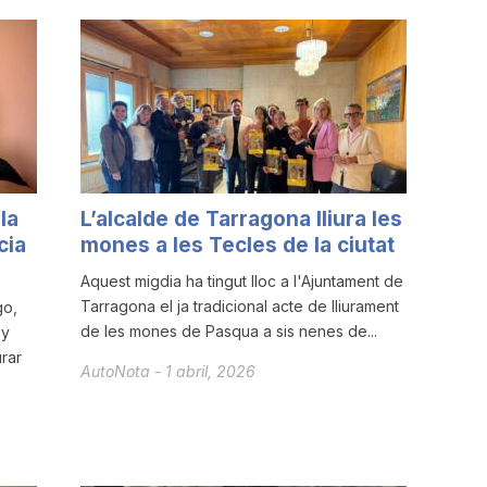
la
L’alcalde de Tarragona lliura les
cia
mones a les Tecles de la ciutat
Aquest migdia ha tingut lloc a l'Ajuntament de
Tarragona el ja tradicional acte de lliurament
go,
de les mones de Pasqua a sis nenes de...
my
rar
AutoNota
-
1 abril, 2026