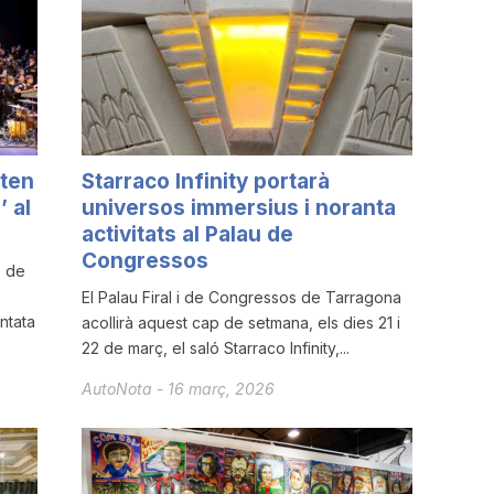
eten
Starraco Infinity portarà
’ al
universos immersius i noranta
activitats al Palau de
Congressos
s de
El Palau Firal i de Congressos de Tarragona
ntata
acollirà aquest cap de setmana, els dies 21 i
22 de març, el saló Starraco Infinity,...
AutoNota
-
16 març, 2026