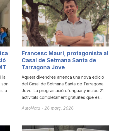
ica
Francesc Mauri, protagonista al
ció
Casal de Setmana Santa de
MT
Tarragona Jove
 la
Aquest divendres arrenca una nova edició
t són
del Casal de Setmana Santa de Tarragona
is a
Jove. La programació d'enguany inclou 21
activitats completament gratuïtes que es...
AutoNota
-
26 març, 2026