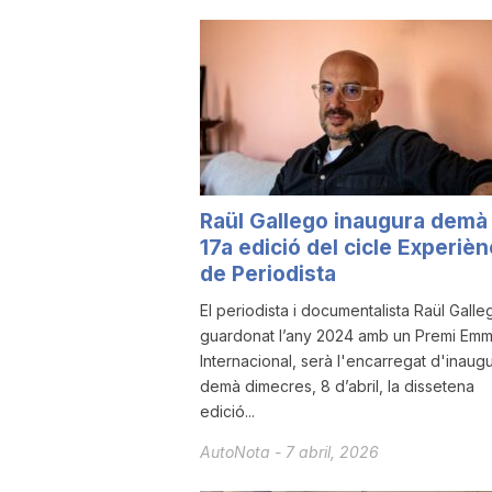
u
t
a
Raül Gallego inaugura demà 
17a edició del cicle Experièn
t
de Periodista
El periodista i documentalista Raül Galle
d
guardonat l’any 2024 amb un Premi Em
Internacional, serà l'encarregat d'inaugu
e
demà dimecres, 8 d’abril, la dissetena
edició...
AutoNota
-
7 abril, 2026
T