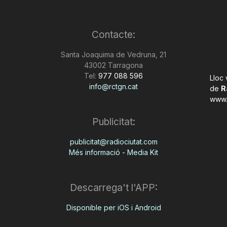
Contacte:
Santa Joaquima de Vedruna, 21
43002 Tarragona
Tel:
977 088 596
Lloc
info@rctgn.cat
de
R
www.
Publicitat:
publicitat@radiociutat.com
Més informació - Media Kit
Descarrega't l'APP:
Disponible per iOS i Android