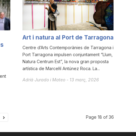
Art i natura al Port de Tarragona
ls
Centre d’Arts Contemporànies de Tarragona i
Port Tarragona impulsen conjuntament “Llum,
Natura Centrum Est”, la nova gran proposta
artística de Marcel·lí Antúnez Roca. La...
s
ent
Adrià Jurado i Mateo
-
13 març, 2026
Page 18 of 36